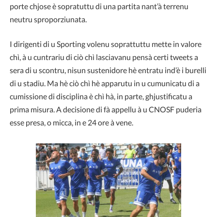
porte chjose è sopratuttu di una partita nant’à terrenu
neutru sproporziunata.
I dirigenti di u Sporting volenu soprattuttu mette in valore
chì, à u cuntrariu di ciò chì lasciavanu pensà certi tweets a
sera di u scontru, nisun sustenidore hè entratu ind’è i burelli
di u stadiu. Ma hè ciò chì hè apparutu in u cumunicatu di a
cumissione di disciplina è chì hà, in parte, ghjustificatu a
prima misura. A decisione di fà appellu à u CNOSF puderia
esse presa, o micca, in e 24 ore à vene.