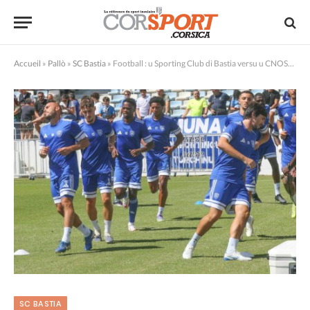
Accueil
»
Pallò
»
SC Bastia
»
Football : u Sporting Club di Bastia versu u CNOSF è Gueugnon ?
SC BASTIA