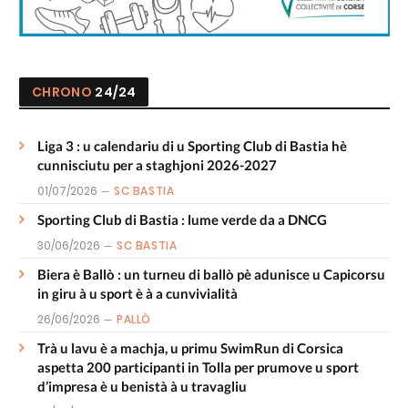
CHRONO
24/24
Liga 3 : u calendariu di u Sporting Club di Bastia hè
cunnisciutu per a staghjoni 2026-2027
01/07/2026
SC BASTIA
Sporting Club di Bastia : lume verde da a DNCG
30/06/2026
SC BASTIA
Biera è Ballò : un turneu di ballò pè adunisce u Capicorsu
in giru à u sport è à a cunvivialità
26/06/2026
PALLÒ
Trà u lavu è a machja, u primu SwimRun di Corsica
aspetta 200 participanti in Tolla per prumove u sport
d’impresa è u benistà à u travagliu