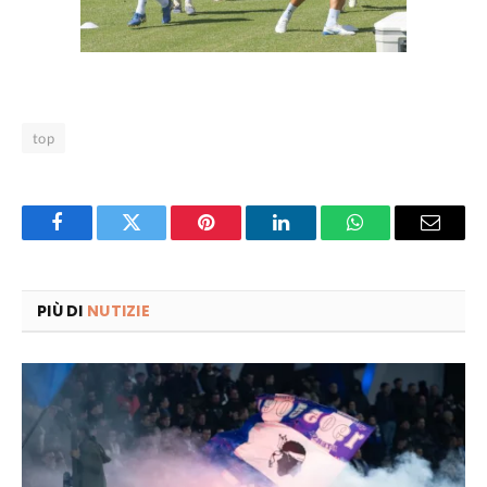
top
Facebook
Twitter
Pinterest
LinkedIn
WhatsApp
Email
PIÙ DI
NUTIZIE