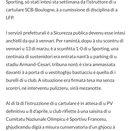
Sporting, sò stati intesi sta settimana da l’istruttore di u
cartulare SCB-Boulogne, à a cumissione di disciplina di a
LFP.
I servizii prefetturali è a Sicurezza publica devenu esse intesi
anch’elli da quì à vennari. Per ramintà, dopu à stu scontru di
vennari u 13 di marzu, è a scunfitta 1-0 di u Sporting, una
centinaia di sustenidori era entrata nant’à u parking di u
stadiu Armand-Cesari, tribuna nord, è s’era ammassata
davanti à a porta di u vestitoghju bastiacciu è quella di i
burelli di u club. A situazione era firmata tesa ma senza
scontri, nè interventu pulizzeru, sin’à mezanotte.
Al di là di l’istruzzione di u cartulare è in attesa di u PV
definitivu u 8 d’aprile, u club riflette à una saisina di u
Cumitatu Naziunale Olimpicu è Sportivu Francesu,
ghjudicendu digià a misura cunservatoria d’un ghjocu à