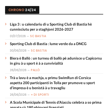
CHRONO
24/24
Liga 3 : u calendariu di u Sporting Club di Bastia hè
cunnisciutu per a staghjoni 2026-2027
01/07/2026
SC BASTIA
Sporting Club di Bastia : lume verde da a DNCG
30/06/2026
SC BASTIA
Biera è Ballò : un turneu di ballò pè adunisce u Capicorsu
in giru à u sport è à a cunvivialità
26/06/2026
PALLÒ
Trà u lavu è a machja, u primu SwimRun di Corsica
aspetta 200 participanti in Tolla per prumove u sport
d’impresa è u benistà à u travagliu
26/06/2026
+ DI SPORTI
A Scola Municipale di Tennis d’Aiacciu celebra a so prima
annata cù 180 ghjovani licenziati