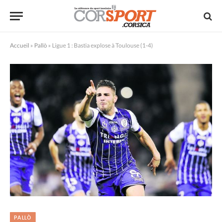
Accueil
»
Pallò
»
Ligue 1 : Bastia explose à Toulouse (1-4)
PALLÒ