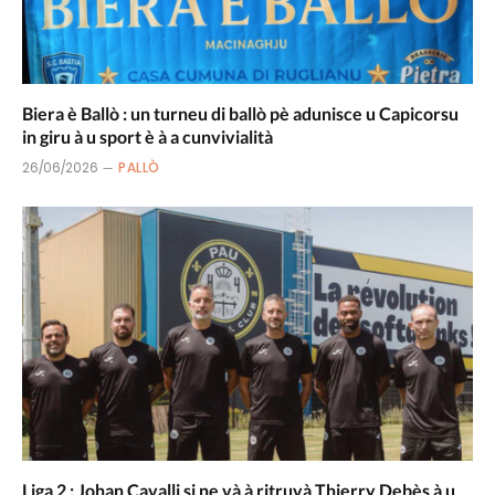
Biera è Ballò : un turneu di ballò pè adunisce u Capicorsu
in giru à u sport è à a cunvivialità
26/06/2026
PALLÒ
Liga 2 : Johan Cavalli si ne và à ritruvà Thierry Debès à u