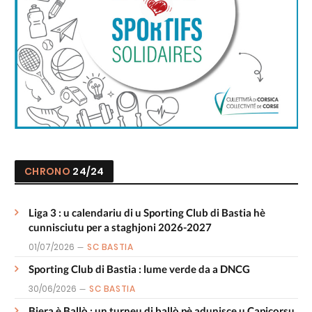
CHRONO
24/24
Liga 3 : u calendariu di u Sporting Club di Bastia hè
cunnisciutu per a staghjoni 2026-2027
01/07/2026
SC BASTIA
Sporting Club di Bastia : lume verde da a DNCG
30/06/2026
SC BASTIA
Biera è Ballò : un turneu di ballò pè adunisce u Capicorsu