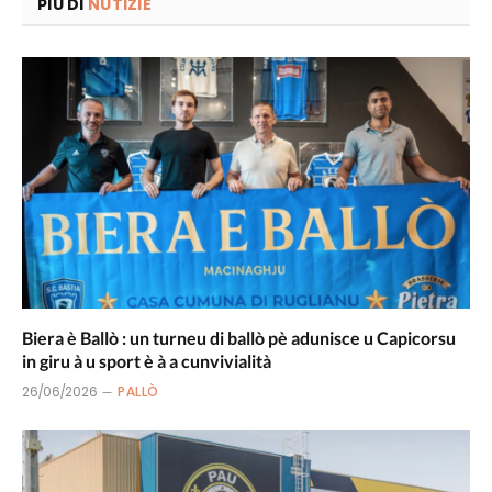
PIÙ DI
NUTIZIE
Biera è Ballò : un turneu di ballò pè adunisce u Capicorsu
in giru à u sport è à a cunvivialità
26/06/2026
PALLÒ