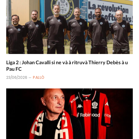
Liga 2 : Johan Cavalli si ne và à ritruvà Thierry Debès à u
Pau FC
23/06/2026
PALLÒ