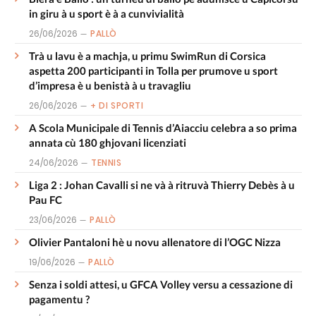
in giru à u sport è à a cunvivialità
26/06/2026
PALLÒ
Trà u lavu è a machja, u primu SwimRun di Corsica
aspetta 200 participanti in Tolla per prumove u sport
d’impresa è u benistà à u travagliu
26/06/2026
+ DI SPORTI
A Scola Municipale di Tennis d’Aiacciu celebra a so prima
annata cù 180 ghjovani licenziati
24/06/2026
TENNIS
Liga 2 : Johan Cavalli si ne và à ritruvà Thierry Debès à u
Pau FC
23/06/2026
PALLÒ
Olivier Pantaloni hè u novu allenatore di l’OGC Nizza
19/06/2026
PALLÒ
Senza i soldi attesi, u GFCA Volley versu a cessazione di
pagamentu ?