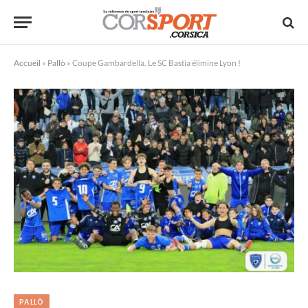
Accueil
»
Pallò
»
Coupe Gambardella. Le SC Bastia élimine Lyon !
PALLÒ