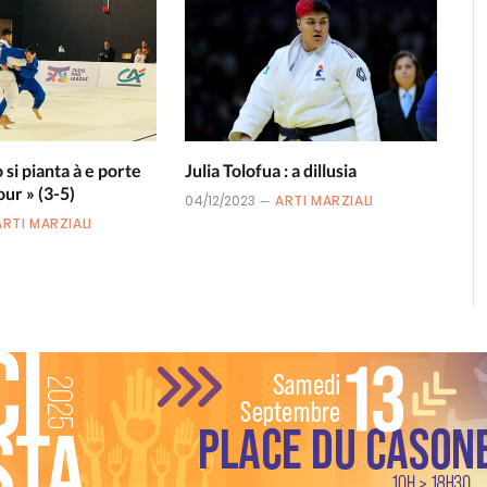
 si pianta à e porte
Julia Tolofua : a dillusia
our » (3-5)
04/12/2023
ARTI MARZIALI
ARTI MARZIALI