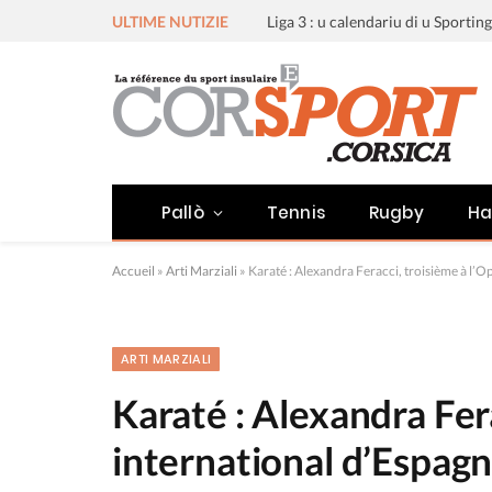
ULTIME NUTIZIE
Pallò
Tennis
Rugby
Ha
Accueil
»
Arti Marziali
»
Karaté : Alexandra Feracci, troisième à l’
ARTI MARZIALI
Karaté : Alexandra Fer
international d’Espag