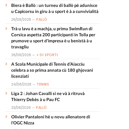
Biera è Ballò : un turneu di ballò pè adunisce
u Capicorsu in giru à u sport è à a cunvivialità
26/06/2026
PALLÒ
Trà u lavu è a machja, u primu SwimRun di
Corsica aspetta 200 participanti in Tolla per
prumove u sport d’impresa è u benistà à u
travagliu
26/06/2026
+ DI SPORTI
A Scola Municipale di Tennis d’Aiacciu
celebra a so prima annata cù 180 ghjovani
licenziati
24/06/2026
TENNIS
Liga 2 : Johan Cavalli si ne và à ritruvà
Thierry Debès à u Pau FC
23/06/2026
PALLÒ
Olivier Pantaloni hè u novu allenatore di
l’OGC Nizza