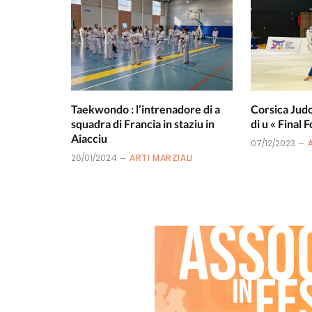
Taekwondo : l’intrenadore di a
Corsica Judo
squadra di Francia in staziu in
di u « Final F
Aiacciu
07/12/2023
26/01/2024
ARTI MARZIALI