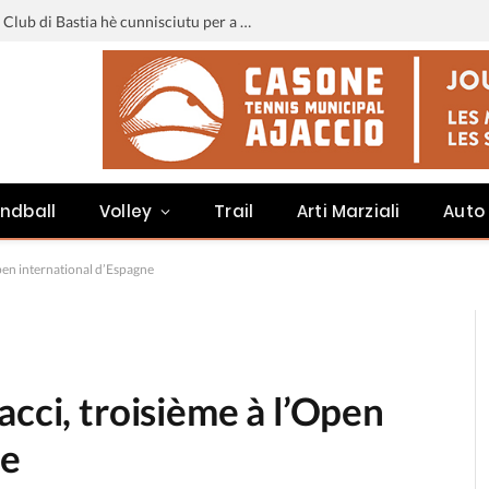
Liga 3 : u calendariu di u Sporting Club di Bastia hè cunnisciutu per a staghjoni 2026-2027
ndball
Volley
Trail
Arti Marziali
Auto
Open international d’Espagne
acci, troisième à l’Open
ne