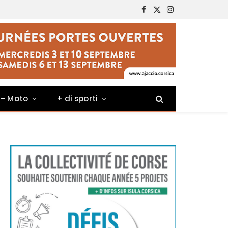
Facebook
X
Instagram
(Twitter)
 – Moto
+ di sporti