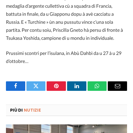
medaglia d’argente cullettiva cù a squadra di Francia,
battuta in finale, da u Giapponu dopu à avè cacciatu a
Russia. E « Turchine » ùn anu pussutu vince c’una sola
partita. Per contu soiu, Priscilla Gneto hà persu di fronte à
Tsukasa Yoshida, campione di u mondu in individuale.
Prussimi scontri per l’isulana, in Abù Dahbì da u 27 à u 29
d’ottobre…
Facebook
Twitter
Pinterest
LinkedIn
WhatsApp
Email
PIÙ DI
NUTIZIE