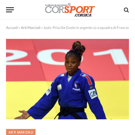
Accueil
»
Arti Marziali
»
Judo: Priscilla Gneto in argente cù a squadra di Francia
ARTI MARZIALI