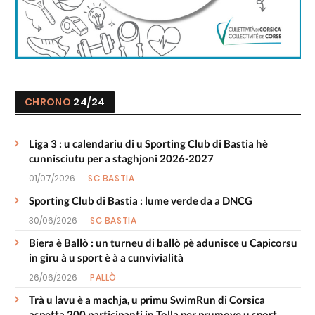
CHRONO
24/24
Liga 3 : u calendariu di u Sporting Club di Bastia hè
cunnisciutu per a staghjoni 2026-2027
01/07/2026
SC BASTIA
Sporting Club di Bastia : lume verde da a DNCG
30/06/2026
SC BASTIA
Biera è Ballò : un turneu di ballò pè adunisce u Capicorsu
in giru à u sport è à a cunvivialità
26/06/2026
PALLÒ
Trà u lavu è a machja, u primu SwimRun di Corsica
aspetta 200 participanti in Tolla per prumove u sport