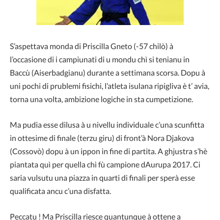
S’aspettava monda di Priscilla Gneto (-57 chilò) à
l’occasione di i campiunati di u mondu chì si tenianu in
Baccù (Aiserbadgianu) durante a settimana scorsa. Dopu à
uni pochi di prublemi fisichi, l’atleta isulana ripigliva è t’ avia,
torna una volta, ambizione logiche in sta cumpetizione.
Ma pudia esse dilusa à u nivellu individuale c’una scunfitta
in ottesime di finale (terzu giru) di front’à Nora Djakova
(Cossovò) dopu à un ippon in fine di partita. A ghjustra s’hè
piantata quì per quella chì fù campione dAurupa 2017. Ci
saria vulsutu una piazza in quarti di finali per sperà esse
qualificata ancu c’una disfatta.
Peccatu ! Ma Priscilla riesce quantunque à ottene a