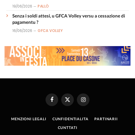
19/06/2026
PALLÒ
Senza i soldi attesi, u GFCA Volley versu a cessazione di
pagamentu ?
16/06/2026
GFCA VOLLEY
Facebook
X
Instagram
(Twitter)
MENZIONI LEGALI
CUNFIDENTIALITA
PARTINARII
CUNTTATI