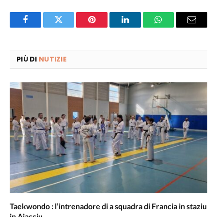
Facebook
Twitter
Pinterest
LinkedIn
WhatsApp
Email
PIÙ DI
NUTIZIE
Taekwondo : l’intrenadore di a squadra di Francia in staziu
in Aiacciu