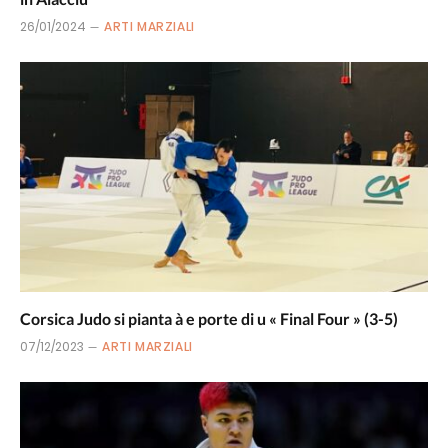
26/01/2024
ARTI MARZIALI
Corsica Judo si pianta à e porte di u « Final Four » (3-5)
07/12/2023
ARTI MARZIALI