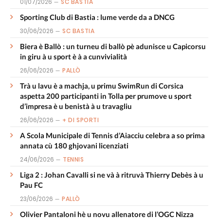
01/07/2026
SC BASTIA
Sporting Club di Bastia : lume verde da a DNCG
30/06/2026
SC BASTIA
Biera è Ballò : un turneu di ballò pè adunisce u Capicorsu
in giru à u sport è à a cunvivialità
26/06/2026
PALLÒ
Trà u lavu è a machja, u primu SwimRun di Corsica
aspetta 200 participanti in Tolla per prumove u sport
d’impresa è u benistà à u travagliu
26/06/2026
+ DI SPORTI
A Scola Municipale di Tennis d’Aiacciu celebra a so prima
annata cù 180 ghjovani licenziati
24/06/2026
TENNIS
Liga 2 : Johan Cavalli si ne và à ritruvà Thierry Debès à u
Pau FC
23/06/2026
PALLÒ
Olivier Pantaloni hè u novu allenatore di l’OGC Nizza