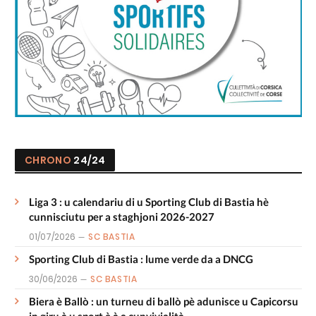
CHRONO
24/24
Liga 3 : u calendariu di u Sporting Club di Bastia hè
cunnisciutu per a staghjoni 2026-2027
01/07/2026
SC BASTIA
Sporting Club di Bastia : lume verde da a DNCG
30/06/2026
SC BASTIA
Biera è Ballò : un turneu di ballò pè adunisce u Capicorsu
in giru à u sport è à a cunvivialità