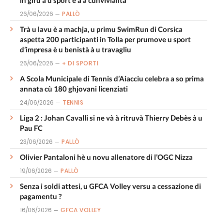
26/06/2026
PALLÒ
Trà u lavu è a machja, u primu SwimRun di Corsica
aspetta 200 participanti in Tolla per prumove u sport
d’impresa è u benistà à u travagliu
26/06/2026
+ DI SPORTI
A Scola Municipale di Tennis d’Aiacciu celebra a so prima
annata cù 180 ghjovani licenziati
24/06/2026
TENNIS
Liga 2 : Johan Cavalli si ne và à ritruvà Thierry Debès à u
Pau FC
23/06/2026
PALLÒ
Olivier Pantaloni hè u novu allenatore di l’OGC Nizza
19/06/2026
PALLÒ
Senza i soldi attesi, u GFCA Volley versu a cessazione di
pagamentu ?
16/06/2026
GFCA VOLLEY