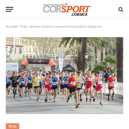
Accueil
»
Trail
»
Jérémy Charton remporte le marathon d’Ajaccio
TRAIL