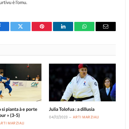
urtivu è l’omu.
Facebook
Twitter
Pinterest
LinkedIn
WhatsApp
Email
 si pianta à e porte
Julia Tolofua : a dillusia
our » (3-5)
04/12/2023
ARTI MARZIALI
ARTI MARZIALI