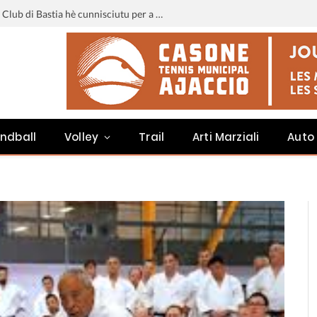
Liga 3 : u calendariu di u Sporting Club di Bastia hè cunnisciutu per a staghjoni 2026-2027
ndball
Volley
Trail
Arti Marziali
Auto