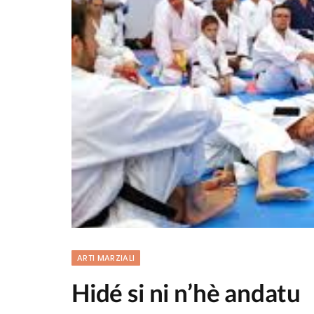
ARTI MARZIALI
Hidé si ni n’hè andatu