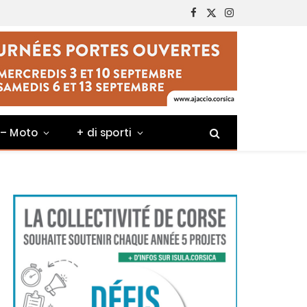
Facebook
X
Instagram
(Twitter)
 – Moto
+ di sporti