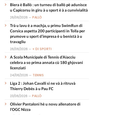
Biera è Ballò : un turneu di ballò pè adunisce
u Capicorsu in giru à u sport è à a cunvivialità
26/06/2026
PALLÒ
Trà u lavu è a machja, u primu SwimRun di
Corsica aspetta 200 participanti in Tolla per
prumove u sport d’impresa è u benistà à u
travagliu
26/06/2026
+ DI SPORTI
A Scola Municipale di Tennis d’Aiacciu
celebra a so prima annata cù 180 ghjovani
licenziati
24/06/2026
TENNIS
Liga 2 : Johan Cavalli si ne và à ritruvà
Thierry Debès à u Pau FC
23/06/2026
PALLÒ
Olivier Pantaloni hè u novu allenatore di
l’OGC Nizza