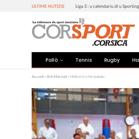
ULTIME NUTIZIE
Pallò
Tennis
Rugby
Ha
Accueil
»
Arti Marziali
»
Hidé si ni n’hè andatu