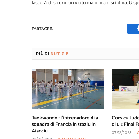
lascerà, di sicuru, un viotu maiò in a disciplina. U sp
PARTAGER.
PIÙ DI
NUTIZIE
Taekwondo : l’intrenadore di a
Corsica Judo
squadra di Francia in staziu in
di u « Final F
Aiacciu
07/12/2023