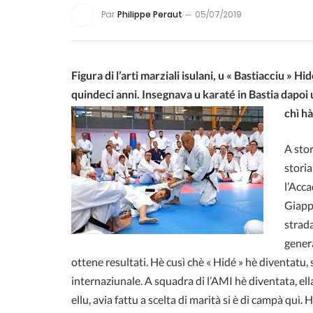
Par
Philippe Peraut
05/07/2019
Figura di l’arti marziali isulani, u « Bastiacciu » H
quindeci anni. Insegnava u karaté in Bastia dapoi
chì hà
A stor
storia
l’Acca
Giappo
strada
genera
ottene resultati. Hè cusì chè « Hidé » hè diventatu,
internaziunale. A squadra di l’AMI hè diventata, ella
ellu, avia fattu a scelta di marità si è di campà quì.