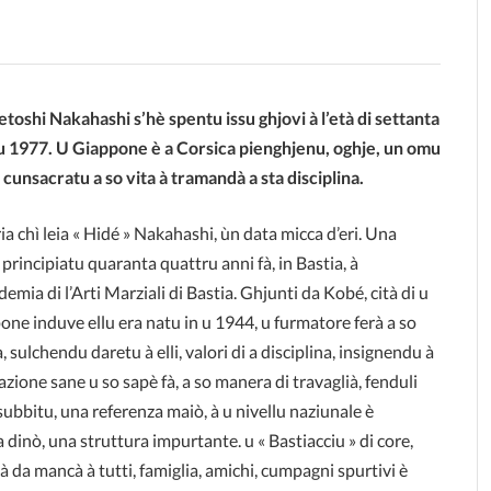
idetoshi Nakahashi s’hè spentu issu ghjovi à l’età di settanta
 u 1977. U Giappone è a Corsica pienghjenu, oghje, un omu
 cunsacratu a so vita à tra
mandà a sta disciplina.
ia chì leia « Hidé » Nakahashi, ùn data micca d’eri. Una
 principiatu quaranta quattru anni fà, in Bastia, à
demia di l’Arti Marziali di Bastia. Ghjunti da Kobé, cità di u
ne induve ellu era natu in u 1944, u furmatore ferà a so
, sulchendu daretu à elli, valori di a disciplina, insignendu à
zione sane u so sapè fà, a so manera di travaglià, fenduli
 subbitu, una referenza maiò, à u nivellu naziunale è
 dinò, una struttura impurtante. u « Bastiacciu » di core,
 Hà da mancà à tutti, famiglia, amichi, cumpagni spurtivi è