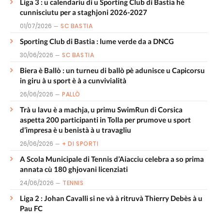
Liga 3 : u calendariu di u Sporting Club di Bastia hè
cunnisciutu per a staghjoni 2026-2027
01/07/2026
SC BASTIA
Sporting Club di Bastia : lume verde da a DNCG
30/06/2026
SC BASTIA
Biera è Ballò : un turneu di ballò pè adunisce u Capicorsu
in giru à u sport è à a cunvivialità
26/06/2026
PALLÒ
Trà u lavu è a machja, u primu SwimRun di Corsica
aspetta 200 participanti in Tolla per prumove u sport
d’impresa è u benistà à u travagliu
26/06/2026
+ DI SPORTI
A Scola Municipale di Tennis d’Aiacciu celebra a so prima
annata cù 180 ghjovani licenziati
24/06/2026
TENNIS
Liga 2 : Johan Cavalli si ne và à ritruvà Thierry Debès à u
Pau FC