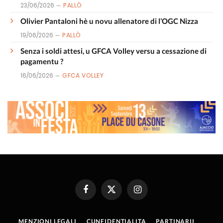
23/06/2026
PALLÒ
Olivier Pantaloni hè u novu allenatore di l’OGC Nizza
19/06/2026
PALLÒ
Senza i soldi attesi, u GFCA Volley versu a cessazione di
pagamentu ?
16/06/2026
GFCA VOLLEY
Facebook
X
Instagram
(Twitter)
MENZIONI LEGALI
CUNFIDENTIALITA
PARTINARII