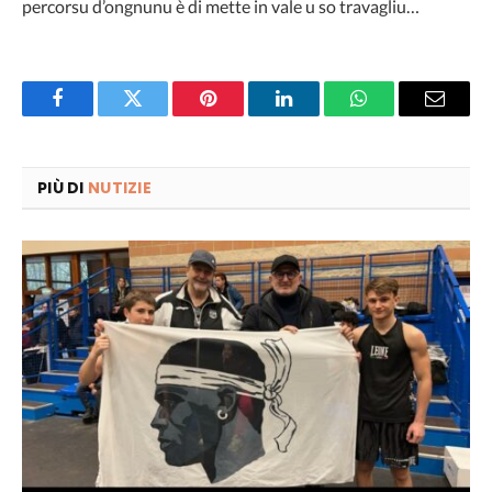
percorsu d’ongnunu è di mette in vale u so travagliu…
Facebook
Twitter
Pinterest
LinkedIn
WhatsApp
Email
PIÙ DI
NUTIZIE