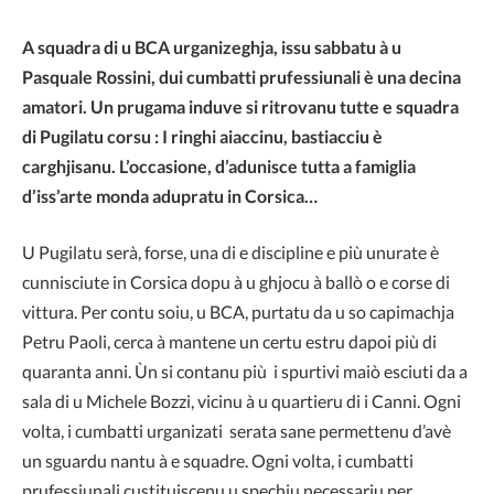
A squadra di u BCA urganizeghja, issu sabbatu à u
Pasquale Rossini, dui cumbatti prufessiunali è una decina
amatori. Un prugama induve si ritrovanu tutte e squadra
di Pugilatu corsu : I ringhi aiaccinu, bastiacciu è
carghjisanu. L’occasione, d’adunisce tutta a famiglia
d’iss’arte monda adupratu in Corsica…
U Pugilatu serà, forse, una di e discipline e più unurate è
cunnisciute in Corsica dopu à u ghjocu à ballò o e corse di
vittura. Per contu soiu, u BCA, purtatu da u so capimachja
Petru Paoli, cerca à mantene un certu estru dapoi più di
quaranta anni. Ùn si contanu più i spurtivi maiò esciuti da a
sala di u Michele Bozzi, vicinu à u quartieru di i Canni. Ogni
volta, i cumbatti urganizati serata sane permettenu d’avè
un sguardu nantu à e squadre. Ogni volta, i cumbatti
prufessiunali custituiscenu u spechju necessariu per