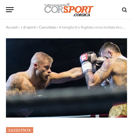
Accueil
»
+ di sporti
»
Cazzuttata
»
A famiglia di u Pugilatu corsu invitata da u BCA
CAZZUTTATA