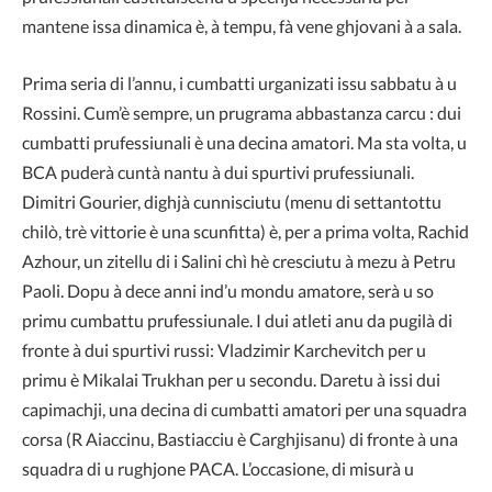
mantene issa dinamica è, à tempu, fà vene ghjovani à a sala.
Prima seria di l’annu, i cumbatti urganizati issu sabbatu à u
Rossini. Cum’è sempre, un prugrama abbastanza carcu : dui
cumbatti prufessiunali è una decina amatori. Ma sta volta, u
BCA puderà cuntà nantu à dui spurtivi prufessiunali.
Dimitri Gourier, dighjà cunnisciutu (menu di settantottu
chilò, trè vittorie è una scunfitta) è, per a prima volta, Rachid
Azhour, un zitellu di i Salini chì hè cresciutu à mezu à Petru
Paoli. Dopu à dece anni ind’u mondu amatore, serà u so
primu cumbattu prufessiunale. I dui atleti anu da pugilà di
fronte à dui spurtivi russi: Vladzimir Karchevitch per u
primu è Mikalai Trukhan per u secondu. Daretu à issi dui
capimachji, una decina di cumbatti amatori per una squadra
corsa (R Aiaccinu, Bastiacciu è Carghjisanu) di fronte à una
squadra di u rughjone PACA. L’occasione, di misurà u