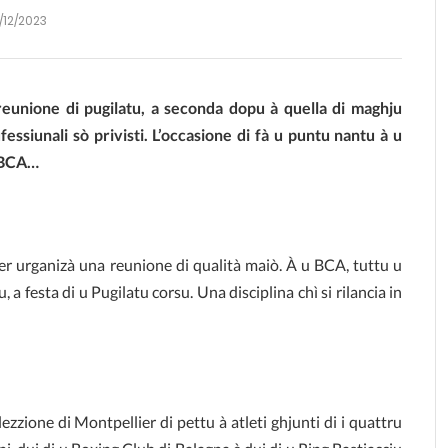
/12/2023
reunione di pugilatu, a seconda dopu à quella di maghju
ssiunali sò privisti. L’occasione di fà u puntu nantu à u
u BCA…
r urganizà una reunione di qualità maiò. À u BCA, tuttu u
 festa di u Pugilatu corsu. Una disciplina chì si rilancia in
zzione di Montpellier di pettu à atleti ghjunti di i quattru