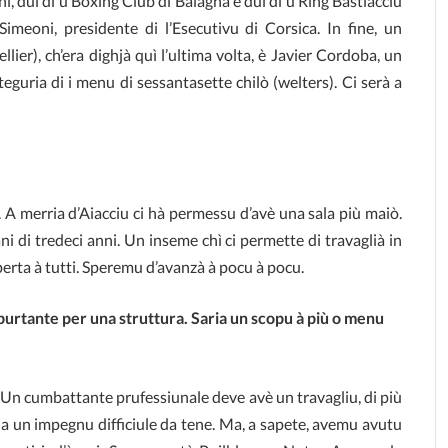
ni, dui di u Boxing Club di Balagna è dui di u Ring Bastiacciu
 Simeoni, presidente di l’Esecutivu di Corsica. In fine, un
ier), ch’era dighjà quì l’ultima volta, è Javier Cordoba, un
ateguria di i menu di sessantasette chilò (welters). Ci serà a
. A merria d’Aiacciu ci hà permessu d’avè una sala più maiò.
ni di tredeci anni. Un inseme chì ci permette di travaglià in
rta à tutti. Speremu d’avanzà à pocu à pocu.
purtante per una struttura. Saria un scopu à più o menu
. Un cumbattante prufessiunale deve avè un travagliu, di più
da un impegnu difficiule da tene. Ma, a sapete, avemu avutu