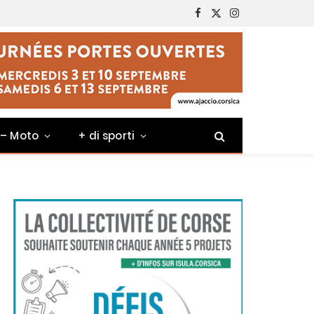
Facebook
X
Instagram
(Twitter)
 – Moto
+ di sporti