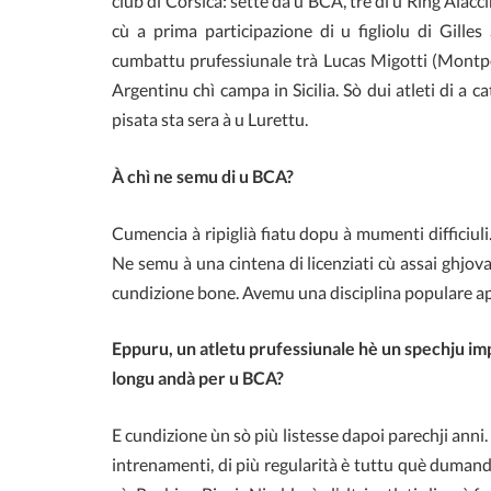
club di Corsica: sette da u BCA, trè di u Ring Aiacci
cù a prima participazione di u figliolu di Gilles
cumbattu prufessiunale trà Lucas Migotti (Montpell
Argentinu chì campa in Sicilia. Sò dui atleti di a c
pisata sta sera à u Lurettu.
À chì ne semu di u BCA?
Cumencia à ripiglià fiatu dopu à mumenti difficiuli
Ne semu à una cintena di licenziati cù assai ghjova
cundizione bone. Avemu una disciplina populare ape
Eppuru, un atletu prufessiunale hè un spechju im
longu andà per u BCA?
E cundizione ùn sò più listesse dapoi parechji anni
intrenamenti, di più regularità è tuttu què duman