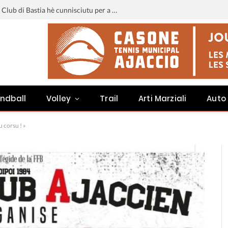
Liga 3 : u calendariu di u Sporting Club di Bastia hè cunnisciutu per a staghjoni 2026-2027
ndball
Volley
Trail
Arti Marziali
Auto
u corsu ! »