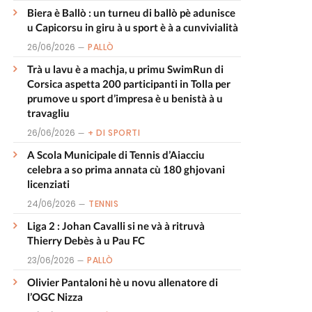
Biera è Ballò : un turneu di ballò pè adunisce
u Capicorsu in giru à u sport è à a cunvivialità
26/06/2026
PALLÒ
Trà u lavu è a machja, u primu SwimRun di
Corsica aspetta 200 participanti in Tolla per
prumove u sport d’impresa è u benistà à u
travagliu
26/06/2026
+ DI SPORTI
A Scola Municipale di Tennis d’Aiacciu
celebra a so prima annata cù 180 ghjovani
licenziati
24/06/2026
TENNIS
Liga 2 : Johan Cavalli si ne và à ritruvà
Thierry Debès à u Pau FC
23/06/2026
PALLÒ
Olivier Pantaloni hè u novu allenatore di
l’OGC Nizza