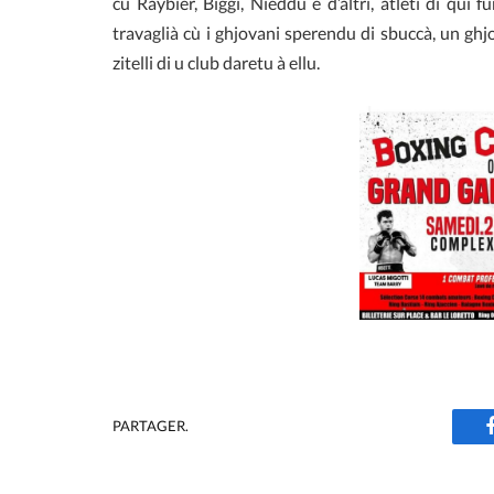
cù Raybier, Biggi, Nieddu è d’altri, atleti di qu
travaglià cù i ghjovani sperendu di sbuccà, un gh
zitelli di u club daretu à ellu.
PARTAGER.