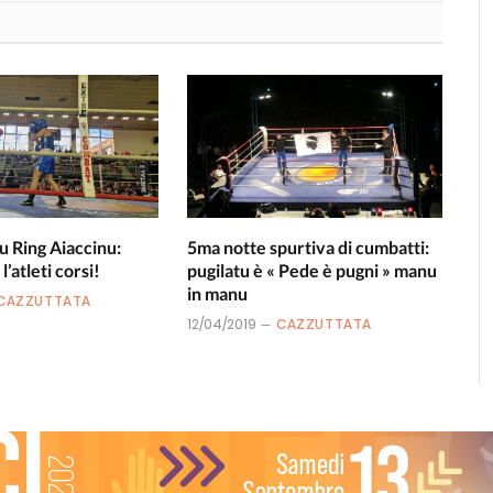
u Ring Aiaccinu:
5ma notte spurtiva di cumbatti:
’atleti corsi!
pugilatu è « Pede è pugni » manu
in manu
CAZZUTTATA
12/04/2019
CAZZUTTATA