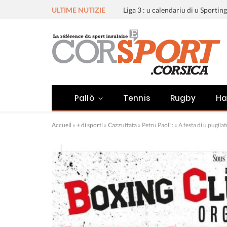
ULTIME NUTIZIE
Pallò
Tennis
Rugby
Ha
Accueil
»
+ di sporti
»
Cazzuttata
»
Petru Paoli : « A festa di u pugilat