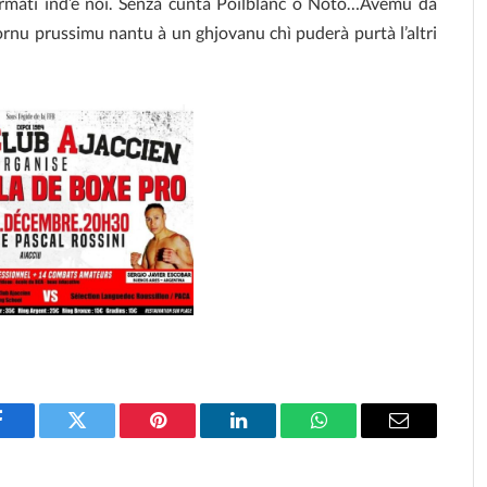
ì furmati ind’è noi. Senza cuntà Poilblanc o Noto…Avemu da
jornu prussimu nantu à un ghjovanu chì puderà purtà l’altri
Facebook
Twitter
Pinterest
LinkedIn
WhatsApp
Email