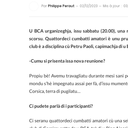
Par
Philippe Peraut
02/12/2023
Mis à jour :
03
U BCA urganizeghja, issu sabbatu (20.00), una 
scorsu. Quattordeci cumbatti amatori è unu prufe
club è a disciplina cù Petru Paoli, capimachja di 
-Cumu si prisenta issa nova reunione?
Propiu bè! Avemu travagliatu durante mesi sani pe
mondu s’hè impegnatu assai per fà, d’issu mumentu, a
Corsica, terra di pugilatu…
Ci pudete parlà di i participanti?
Ci seranu quattordeci cumbatti amatori cù una sele