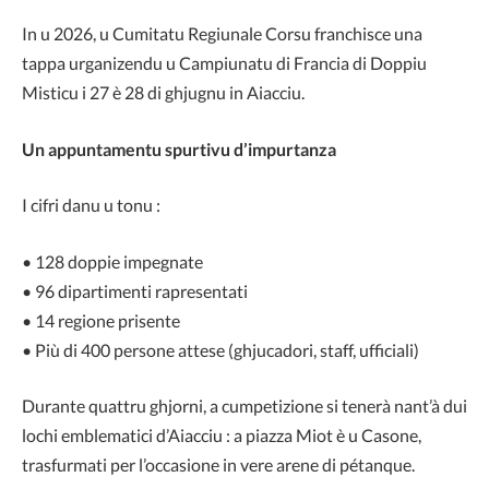
In u 2026, u Cumitatu Regiunale Corsu franchisce una
tappa urganizendu u Campiunatu di Francia di Doppiu
Misticu i 27 è 28 di ghjugnu in Aiacciu.
Un appuntamentu spurtivu d’impurtanza
I cifri danu u tonu :
• 128 doppie impegnate
• 96 dipartimenti rapresentati
• 14 regione prisente
• Più di 400 persone attese (ghjucadori, staff, ufficiali)
Durante quattru ghjorni, a cumpetizione si tenerà nant’à dui
lochi emblematici d’Aiacciu : a piazza Miot è u Casone,
trasfurmati per l’occasione in vere arene di pétanque.