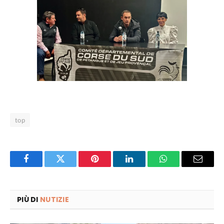
top
Facebook
Twitter
Pinterest
LinkedIn
WhatsApp
Email
PIÙ DI
NUTIZIE