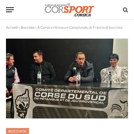
Accueil
»
Bucciata
»
A Corsica ritrova un Campiunatu di Francia di bucciata
BUCCIATA