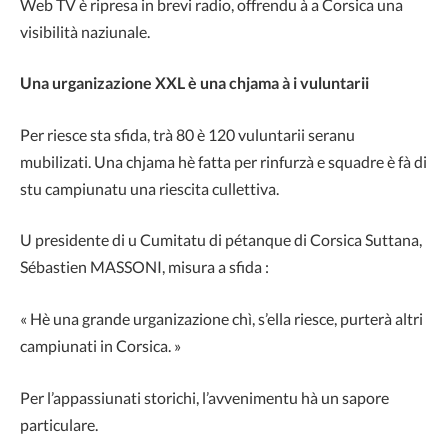
Web TV è ripresa in brevi radio, offrendu à a Corsica una
visibilità naziunale.
Una urganizazione XXL è una chjama à i vuluntarii
Per riesce sta sfida, trà 80 è 120 vuluntarii seranu
mubilizati. Una chjama hè fatta per rinfurzà e squadre è fà di
stu campiunatu una riescita cullettiva.
U presidente di u Cumitatu di pétanque di Corsica Suttana,
Sébastien MASSONI, misura a sfida :
« Hè una grande urganizazione chì, s’ella riesce, purterà altri
campiunati in Corsica. »
Per l’appassiunati storichi, l’avvenimentu hà un sapore
particulare.