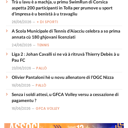
Trà u lavu è a machja, u primu SwimRun di Corsica
aspetta 200 participanti in Tolla per prumove u sport
d’impresa è u benistà à u travagliu
26/06/2026
+ DI SPORTI
A Scola Municipale di Tennis d’Aiacciu celebra a so prima
annata cù 180 ghjovani licenziati
24/06/2026
TENNIS
Liga 2 : Johan Cavalli si ne và à ritruvà Thierry Debès à u
Pau FC
23/06/2026
PALLÒ
Olivier Pantaloni hè u novu allenatore di l’OGC Nizza
19/06/2026
PALLÒ
Senza i soldi attesi, u GFCA Volley versu a cessazione di
pagamentu ?
16/06/2026
GFCA VOLLEY