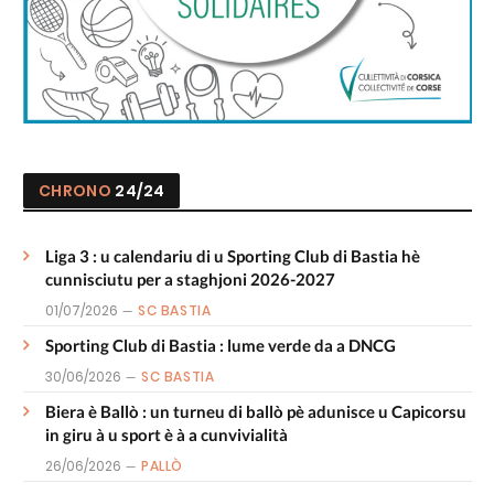
CHRONO
24/24
Liga 3 : u calendariu di u Sporting Club di Bastia hè
cunnisciutu per a staghjoni 2026-2027
01/07/2026
SC BASTIA
Sporting Club di Bastia : lume verde da a DNCG
30/06/2026
SC BASTIA
Biera è Ballò : un turneu di ballò pè adunisce u Capicorsu
in giru à u sport è à a cunvivialità
26/06/2026
PALLÒ