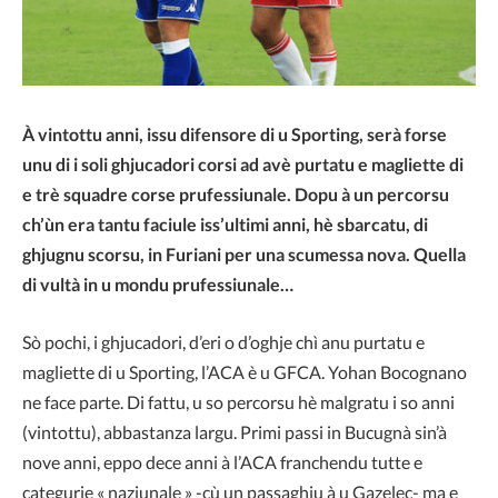
À vintottu anni, issu difensore di u Sporting, serà forse
unu di i soli ghjucadori corsi ad avè purtatu e magliette di
e trè squadre corse prufessiunale. Dopu à un percorsu
ch’ùn era tantu faciule iss’ultimi anni, hè sbarcatu, di
ghjugnu scorsu, in Furiani per una scumessa nova. Quella
di vultà in u mondu prufessiunale…
Sò pochi, i ghjucadori, d’eri o d’oghje chì anu purtatu e
magliette di u Sporting, l’ACA è u GFCA. Yohan Bocognano
ne face parte. Di fattu, u so percorsu hè malgratu i so anni
(vintottu), abbastanza largu. Primi passi in Bucugnà sin’à
nove anni, eppo dece anni à l’ACA franchendu tutte e
categurie « naziunale » -cù un passaghju à u Gazelec- ma e