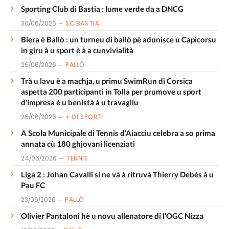
Sporting Club di Bastia : lume verde da a DNCG
30/06/2026
SC BASTIA
Biera è Ballò : un turneu di ballò pè adunisce u Capicorsu
in giru à u sport è à a cunvivialità
26/06/2026
PALLÒ
Trà u lavu è a machja, u primu SwimRun di Corsica
aspetta 200 participanti in Tolla per prumove u sport
d’impresa è u benistà à u travagliu
26/06/2026
+ DI SPORTI
A Scola Municipale di Tennis d’Aiacciu celebra a so prima
annata cù 180 ghjovani licenziati
24/06/2026
TENNIS
Liga 2 : Johan Cavalli si ne và à ritruvà Thierry Debès à u
Pau FC
23/06/2026
PALLÒ
Olivier Pantaloni hè u novu allenatore di l’OGC Nizza