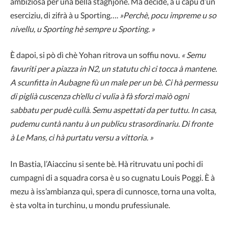
ambiziosa per una bella staghjone. Ma decide, à u capu d’un
eserciziu, di zifrà à u Sporting….
»Perchè, pocu impreme u so
nivellu, u Sporting hè sempre u Sporting. »
È dapoi, si pò dì chè Yohan ritrova un soffiu novu.
« Semu
favuriti per a piazza in N2, un statutu chì ci tocca à mantene.
A scunfitta in Aubagne fù un male per un bè. Ci hà permessu
di piglià cuscenza ch’ellu ci vulia à fà sforzi maiò ogni
sabbatu per pudè cullà. Semu aspettati da per tuttu. In casa,
pudemu cuntà nantu à un publicu strasordinariu. Di fronte
à Le Mans, ci hà purtatu versu a vittoria. »
In Bastia, l’Aiaccinu si sente bè. Hà ritruvatu uni pochi di
cumpagni di a squadra corsa è u so cugnatu Louis Poggi. È à
mezu à iss’ambianza quì, spera di cunnosce, torna una volta,
è sta volta in turchinu, u mondu prufessiunale.