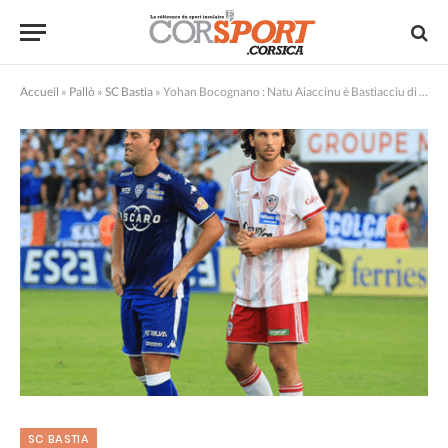
Accueil
»
Pallò
»
SC Bastia
»
Yohan Bocognano : Natu Aiaccinu è Bastiacciu di core !
SC BASTIA