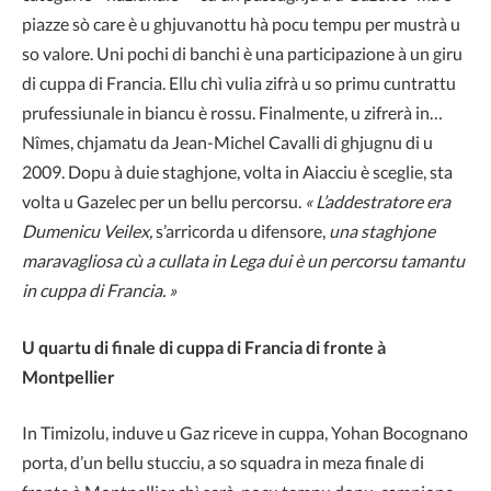
piazze sò care è u ghjuvanottu hà pocu tempu per mustrà u
so valore. Uni pochi di banchi è una participazione à un giru
di cuppa di Francia. Ellu chì vulia zifrà u so primu cuntrattu
prufessiunale in biancu è rossu. Finalmente, u zifrerà in…
Nîmes, chjamatu da Jean-Michel Cavalli di ghjugnu di u
2009. Dopu à duie staghjone, volta in Aiacciu è sceglie, sta
volta u Gazelec per un bellu percorsu.
« L’addestratore era
Dumenicu Veilex,
s’arricorda u difensore,
una staghjone
maravagliosa cù a cullata in Lega dui è un percorsu tamantu
in cuppa di Francia. »
U quartu di finale di cuppa di Francia di fronte à
Montpellier
In Timizolu, induve u Gaz riceve in cuppa, Yohan Bocognano
porta, d’un bellu stucciu, a so squadra in meza finale di