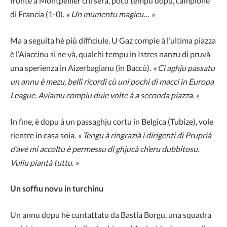
fronte à Montpellier chì serà, pocu tempu dopu, campione
di Francia (1-0).
« Un mumentu magicu… »
Ma a seguita hè più difficiule. U Gaz compie à l’ultima piazza
è l’Aiaccinu si ne và, qualchì tempu in Istres nanzu di pruvà
una sperienza in Aizerbagianu (in Baccù).
« Ci aghju passatu
un annu è mezu, belli ricordi cù uni pochi di macci in Europa
League. Aviamu compiu duie volte à a seconda piazza. »
In fine, è dopu à un passaghju cortu in Belgica (Tubize), vole
rientre in casa soia.
« Tengu à ringrazià i dirigenti di Pruprià
d’avè mi accoltu è permessu di ghjucà ch’eru dubbitosu.
Vuliu piantà tuttu. »
Un soffiu novu in turchinu
Un annu dopu hè cuntattatu da Bastia Borgu, una squadra