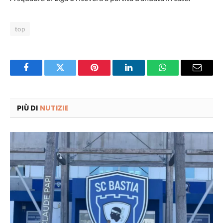
top
Facebook
Twitter
Pinterest
LinkedIn
WhatsApp
Email
PIÙ DI
NUTIZIE