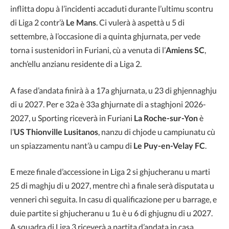
inflitta dopu à l’incidenti accaduti durante l’ultimu scontru
di Liga 2 contr’à
Le Mans
. Ci vulerà à aspettà u 5 di
settembre, à l’occasione di a quinta ghjurnata, per vede
torna i sustenidori in Furiani, cù a venuta di l’
Amiens SC
,
anch’ellu anzianu residente di a Liga 2.
A fase d’andata finirà à a 17a ghjurnata, u 23 di ghjennaghju
di u 2027. Per e 32a è 33a ghjurnate di a staghjoni 2026-
2027, u Sporting riceverà in Furiani
La Roche-sur-Yon
è
l’
US Thionville Lusitanos
, nanzu di chjode u campiunatu cù
un spiazzamentu nant’à u campu di
Le Puy-en-Velay FC
.
E meze finale d’accessione in Liga 2 si ghjucheranu u marti
25 di maghju di u 2027, mentre chì a finale serà disputata u
venneri chì seguita. In casu di qualificazione per u barrage, e
duie partite si ghjucheranu u 1u è u 6 di ghjugnu di u 2027.
A squadra di Liga 3 riceverà a partita d’andata in casa.