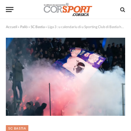
Accueil
»
Pallò
»
SC Bastia
»
Liga 3 : u calendariu di u Sporting Club di Bastia hè cunnisciutu per a staghjoni 2026-2027
SC BASTIA