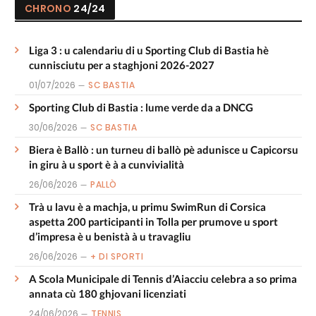
CHRONO
24/24
Liga 3 : u calendariu di u Sporting Club di Bastia hè
cunnisciutu per a staghjoni 2026-2027
01/07/2026
SC BASTIA
Sporting Club di Bastia : lume verde da a DNCG
30/06/2026
SC BASTIA
Biera è Ballò : un turneu di ballò pè adunisce u Capicorsu
in giru à u sport è à a cunvivialità
26/06/2026
PALLÒ
Trà u lavu è a machja, u primu SwimRun di Corsica
aspetta 200 participanti in Tolla per prumove u sport
d’impresa è u benistà à u travagliu
26/06/2026
+ DI SPORTI
A Scola Municipale di Tennis d’Aiacciu celebra a so prima
annata cù 180 ghjovani licenziati
24/06/2026
TENNIS