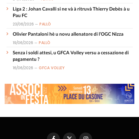
Liga 2 : Johan Cavalli si ne và à ritruvà Thierry Debès à u
Pau FC
23/06/2026
PALLÒ
Olivier Pantaloni hè u novu allenatore di l’OGC Nizza
19/06/2026
PALLÒ
Senza i soldi attesi, u GFCA Volley versu a cessazione di
pagamentu ?
16/06/2026
GFCA VOLLEY