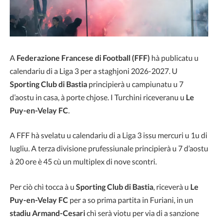
A
Federazione Francese di Football (FFF)
hà publicatu u
calendariu di a Liga 3 per a staghjoni 2026-2027. U
Sporting Club di Bastia
principierà u campiunatu u 7
d’aostu in casa, à porte chjose. I Turchini riceveranu u
Le
Puy-en-Velay FC
.
A FFF hà svelatu u calendariu di a Liga 3 issu mercuri u 1u di
lugliu. A terza divisione prufessiunale principierà u 7 d’aostu
à 20 ore è 45 cù un multiplex di nove scontri.
Per ciò chì tocca à u
Sporting Club di Bastia
, riceverà u
Le
Puy-en-Velay FC
per a so prima partita in Furiani, in un
stadiu Armand-Cesari
chì serà viotu per via di a sanzione