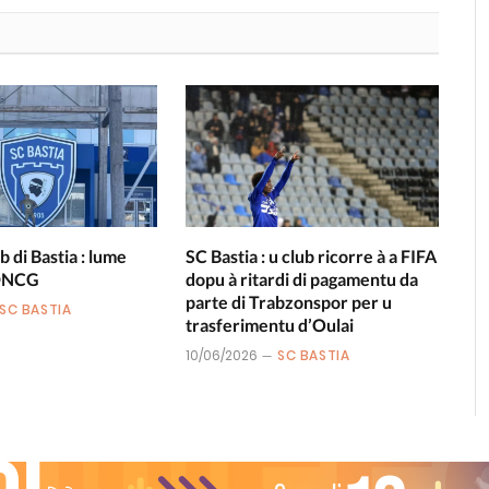
b di Bastia : lume
SC Bastia : u club ricorre à a FIFA
 DNCG
dopu à ritardi di pagamentu da
parte di Trabzonspor per u
SC BASTIA
trasferimentu d’Oulai
10/06/2026
SC BASTIA