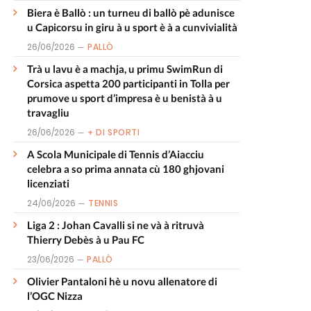
Biera è Ballò : un turneu di ballò pè adunisce
u Capicorsu in giru à u sport è à a cunvivialità
26/06/2026
PALLÒ
Trà u lavu è a machja, u primu SwimRun di
Corsica aspetta 200 participanti in Tolla per
prumove u sport d’impresa è u benistà à u
travagliu
26/06/2026
+ DI SPORTI
A Scola Municipale di Tennis d’Aiacciu
celebra a so prima annata cù 180 ghjovani
licenziati
24/06/2026
TENNIS
Liga 2 : Johan Cavalli si ne và à ritruvà
Thierry Debès à u Pau FC
23/06/2026
PALLÒ
Olivier Pantaloni hè u novu allenatore di
l’OGC Nizza