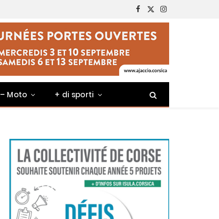
Facebook
X
Instagram
(Twitter)
 – Moto
+ di sporti