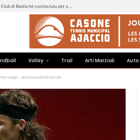
Liga 3 : u calendariu di u Sporting Club di Bastia hè cunnisciutu per a staghjoni 2026-2027
ndball
Volley
Trail
Arti Marziali
Auto
on rouge … après sa sortie du terrain