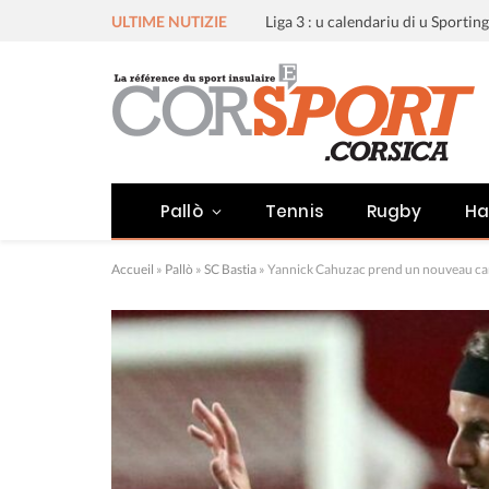
ULTIME NUTIZIE
Pallò
Tennis
Rugby
Ha
Accueil
»
Pallò
»
SC Bastia
»
Yannick Cahuzac prend un nouveau cart