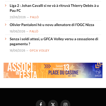
Liga 2 : Johan Cavalli si ne và à ritruvà Thierry Debès à u
Pau FC
23/06/2026
PALLÒ
Olivier Pantaloni hè u novu allenatore di l’OGC Nizza
19/06/2026
PALLÒ
Senza i soldi attesi, u GFCA Volley versu a cessazione di
pagamentu ?
16/06/2026
GFCA VOLLEY