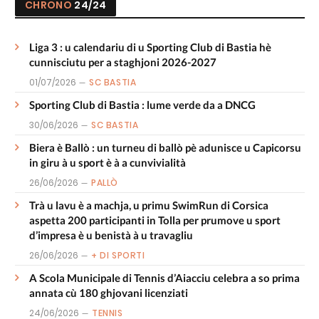
CHRONO
24/24
Liga 3 : u calendariu di u Sporting Club di Bastia hè
cunnisciutu per a staghjoni 2026-2027
01/07/2026
SC BASTIA
Sporting Club di Bastia : lume verde da a DNCG
30/06/2026
SC BASTIA
Biera è Ballò : un turneu di ballò pè adunisce u Capicorsu
in giru à u sport è à a cunvivialità
26/06/2026
PALLÒ
Trà u lavu è a machja, u primu SwimRun di Corsica
aspetta 200 participanti in Tolla per prumove u sport
d’impresa è u benistà à u travagliu
26/06/2026
+ DI SPORTI
A Scola Municipale di Tennis d’Aiacciu celebra a so prima
annata cù 180 ghjovani licenziati
24/06/2026
TENNIS