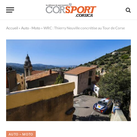
Accueil
»
Auto - Moto
»
WRC : Thierry Neuville concrétise au Tour de Corse
AUTO - MOTO