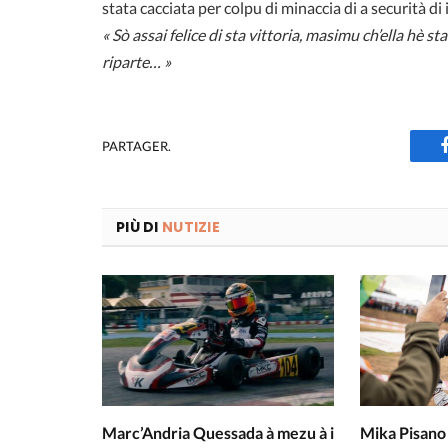
stata cacciata per colpu di minaccia di a securità di i
« Sò assai felice di sta vittoria, masimu ch’ella hè st
riparte… »
PARTAGER.
PIÙ DI
NUTIZIE
Marc’Andria Quessada à mezu à i
Mika Pisano