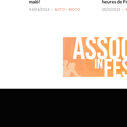
maiò!
heures de F
04/04/2024
AUTO - MOTO
05/12/2023