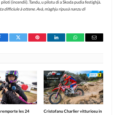
 piloti (incendii). Tandu, u pilotu di a Skoda pudia festighjà.
ata difficiule à ottene. Avà, m’aghju ripusà nanzu di
Facebook
Twitter
Pinterest
LinkedIn
WhatsApp
Email
 remporte les 24
Cristofanu Charlier vitturiosu in