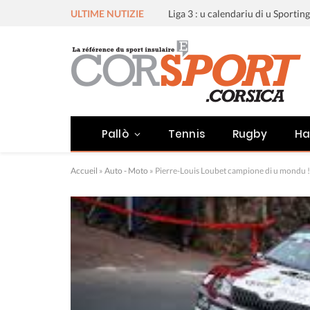
ULTIME NUTIZIE
Pallò
Tennis
Rugby
Ha
Accueil
»
Auto - Moto
»
Pierre-Louis Loubet campione di u mondu !