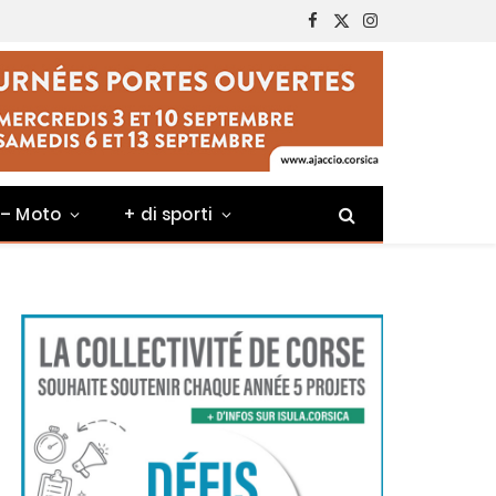
Facebook
X
Instagram
(Twitter)
 – Moto
+ di sporti