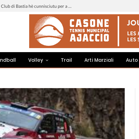
Liga 3 : u calendariu di u Sporting Club di Bastia hè cunnisciutu per a staghjoni 2026-2027
ndball
Volley
Trail
Arti Marziali
Auto