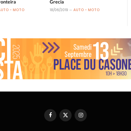
ronteira
Grecia
AUTO - MOTO
18/06/2019
AUTO - MOTO
Facebook
X
Instagram
(Twitter)