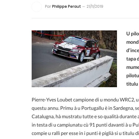
Par
Philippe Peraut
21/11/2019
U pil
mondu
d’ince
tapa 
mumen
pilotu
titul
Pierre-Yves Loubet campione di u mondu WRC2, una 
questu annu. Primu à u Portugallu è in Sardegna, sec
Catalugna, hà mustratu tutte e so qualità durante a s
in testa di u campiunatu cù 91 punti davanti à u 
compie u rallì per esse in i punti è piglià si u titu