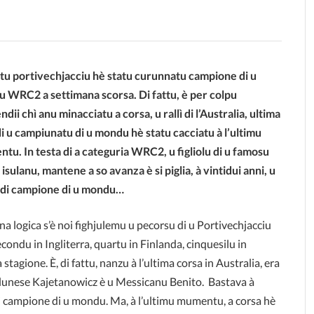
otu portivechjacciu hè statu curunnatu campione di u
 WRC2 a settimana scorsa. Di fattu, è per colpu
ndii chì anu minacciatu a corsa, u rallì di l’Australia, ultima
di u campiunatu di u mondu hè statu cacciatu à l’ultimu
tu. In testa di a categuria WRC2, u figliolu di u famosu
 isulanu, mantene a so avanza è si piglia, à vintidui anni, u
u di campione di u mondu…
logica s’è noi fighjulemu u pecorsu di u Portivechjacciu
ondu in Ingliterra, quartu in Finlanda, cinquesilu in
tagione. È, di fattu, nanzu à l’ultima corsa in Australia, era
Pulunese Kajetanowicz è u Messicanu Benito. Bastava à
lu di campione di u mondu. Ma, à l’ultimu mumentu, a corsa hè