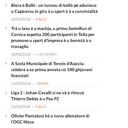
Biera è Ballò : un turneu di ballò pè adunisce
u Capicorsu in giru à u sport è à a cunvivialità
26/06/2026
PALLÒ
Trà u lavu è a machja, u primu SwimRun di
Corsica aspetta 200 participanti in Tolla per
prumove u sport d’impresa è u benistà à u
travagliu
26/06/2026
+ DI SPORTI
A Scola Municipale di Tennis d’Aiacciu
celebra a so prima annata cù 180 ghjovani
licenziati
24/06/2026
TENNIS
Liga 2 : Johan Cavalli si ne và à ritruvà
Thierry Debès à u Pau FC
23/06/2026
PALLÒ
Olivier Pantaloni hè u novu allenatore di
l’OGC Nizza