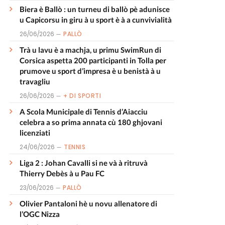
Biera è Ballò : un turneu di ballò pè adunisce
u Capicorsu in giru à u sport è à a cunvivialità
26/06/2026
PALLÒ
Trà u lavu è a machja, u primu SwimRun di
Corsica aspetta 200 participanti in Tolla per
prumove u sport d’impresa è u benistà à u
travagliu
26/06/2026
+ DI SPORTI
A Scola Municipale di Tennis d’Aiacciu
celebra a so prima annata cù 180 ghjovani
licenziati
24/06/2026
TENNIS
Liga 2 : Johan Cavalli si ne và à ritruvà
Thierry Debès à u Pau FC
23/06/2026
PALLÒ
Olivier Pantaloni hè u novu allenatore di
l’OGC Nizza