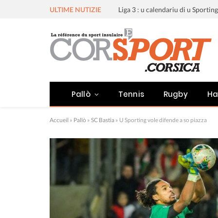
ULTIME NUTIZIE
Pallò
Tennis
Rugby
Ha
Accueil
»
Pallò
»
SC Bastia
»
U Sporting vole difende a so piazza