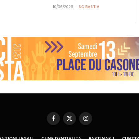
10/06/2026
SC BASTIA
Facebook
X
Instagram
(Twitter)
ENZIONI LEGALI
CUNFIDENTIALITA
PARTINARII
CUNTTA