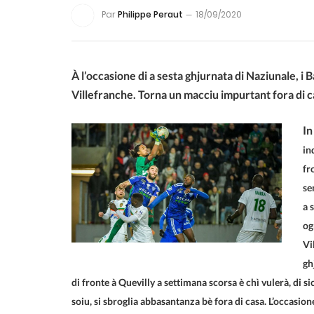
Par
Philippe Peraut
18/09/2020
À l’occasione di a sesta ghjurnata di Naziunale, i Ba
Villefranche. Torna un macciu impurtant fora di 
In
in
fr
se
a 
og
Vi
gh
di fronte à Quevilly a settimana scorsa è chì vulerà, di s
soiu, si sbroglia abbasantanza bè fora di casa. L’occasio