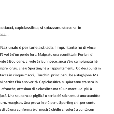
stiacci, capiclassifica, si spiazzanu sta sera in
casa…
 Naziunale è per tene a strada, l’impurtante hè di
vince
d’è voi è d’ùn perde fora. Malgratu una scunfitta in Furiani di
onte à Boulogne, ci vole à ricunnosce, ancu s’è u campiunatu hè
mpre longu, chè u Sporting hè à l’appuntamentu. Cù deci punti in
stacca in cinque macci, i Turchini principanu bè a staghjone. Ma
ni partita t’hà a so verità. Capiclassifica, si spiazzanu sta sera in
llefranche, ottesimu di a classifica ma cù un macciu di più à
jucà. Una squadra da piglià à u seriu chì stà nantu à una scunfitta
icuru, reasgisce. Una prova in più per u Sporting chì, per contu
ne di dà una cunferma è di mustrà ch’ellu ci vulerà à cuntà cun