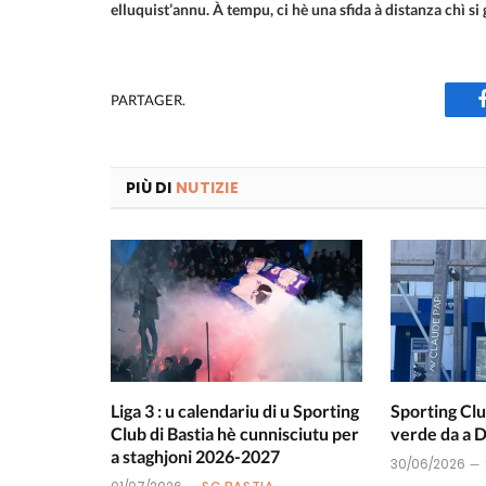
elluquist’annu. À tempu, ci hè una sfida à distanza chì si 
PARTAGER.
PIÙ DI
NUTIZIE
Liga 3 : u calendariu di u Sporting
Sporting Clu
Club di Bastia hè cunnisciutu per
verde da a
a staghjoni 2026-2027
30/06/2026