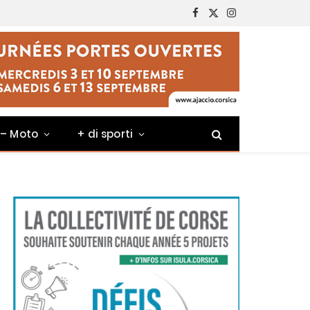
Facebook
X
Instagram
(Twitter)
 – Moto
+ di sporti