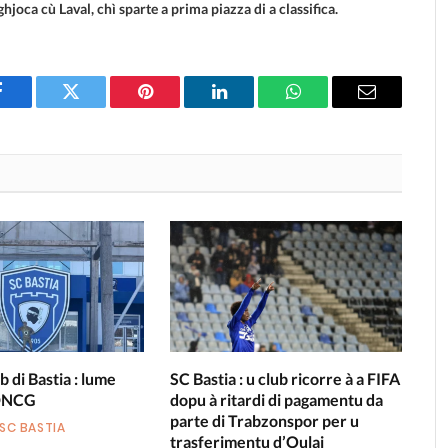
ghjoca cù Laval, chì sparte a prima piazza di a classifica.
Facebook
Twitter
Pinterest
LinkedIn
WhatsApp
Email
b di Bastia : lume
SC Bastia : u club ricorre à a FIFA
 DNCG
dopu à ritardi di pagamentu da
parte di Trabzonspor per u
SC BASTIA
trasferimentu d’Oulai