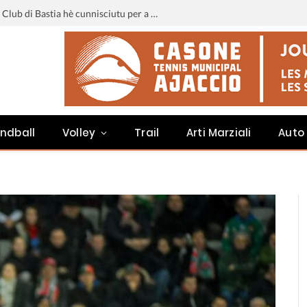
Liga 3 : u calendariu di u Sporting Club di Bastia hè cunnisciutu per a staghjoni 2026-2027
ndball
Volley
Trail
Arti Marziali
Auto