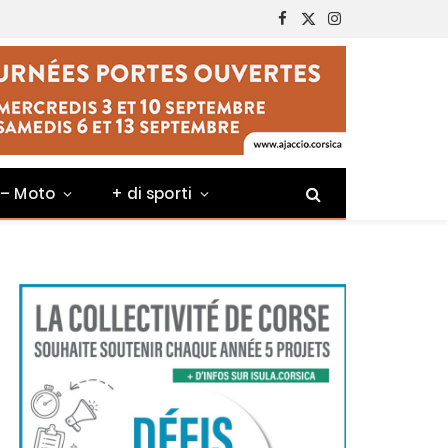
Facebook
X
Instagram
(Twitter)
 – Moto
+ di sporti