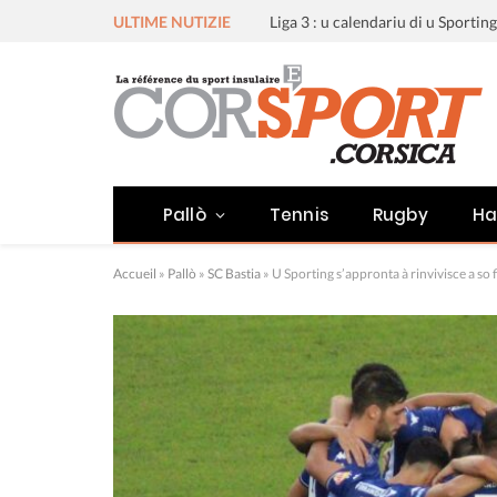
ULTIME NUTIZIE
Pallò
Tennis
Rugby
Ha
Accueil
»
Pallò
»
SC Bastia
»
U Sporting s’appronta à rinvivisce a so f