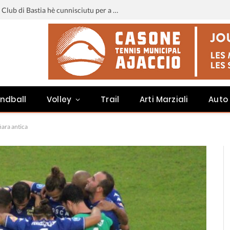
Liga 3 : u calendariu di u Sporting Club di Bastia hè cunnisciutu per a staghjoni 2026-2027
ndball
Volley
Trail
Arti Marziali
Auto
iara antica