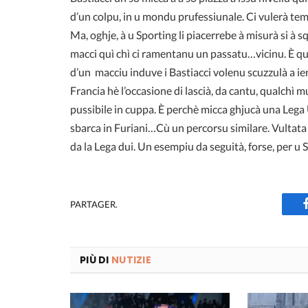
d’un colpu, in u mondu prufessiunale. Ci vulerà tem
Ma, oghje, à u Sporting li piacerrebe à misurà si à s
macci quì chì ci ramentanu un passatu…vicinu. È què,
d’un macciu induve i Bastiacci volenu scuzzulà a ie
Francia hè l’occasione di lascià, da cantu, qualchì
pussibile in cuppa. È perchè micca ghjucà una Lega 
sbarca in Furiani…Cù un percorsu similare. Vultata d
da la Lega dui. Un esempiu da seguità, forse, per u 
PARTAGER.
PIÙ DI
NUTIZIE