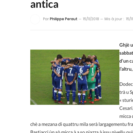
antica
Par
Philippe Peraut
15/11/2018
Mis à jour :
15/1
Ghjè u
sabbat
d’un c
l’altr
Dodeci 
trà u 
« stur
Cesari
micca 
chè a mezana di quattru mila serà largagementu fra
Bastiacci ùn sò micca à a so piazza à issu nivellu quì