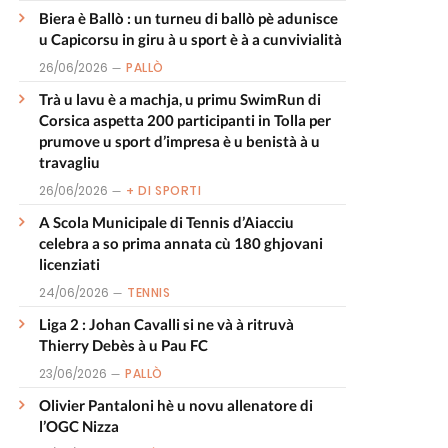
Biera è Ballò : un turneu di ballò pè adunisce
u Capicorsu in giru à u sport è à a cunvivialità
26/06/2026
PALLÒ
Trà u lavu è a machja, u primu SwimRun di
Corsica aspetta 200 participanti in Tolla per
prumove u sport d’impresa è u benistà à u
travagliu
26/06/2026
+ DI SPORTI
A Scola Municipale di Tennis d’Aiacciu
celebra a so prima annata cù 180 ghjovani
licenziati
24/06/2026
TENNIS
Liga 2 : Johan Cavalli si ne và à ritruvà
Thierry Debès à u Pau FC
23/06/2026
PALLÒ
Olivier Pantaloni hè u novu allenatore di
l’OGC Nizza