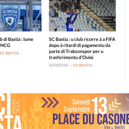
b di Bastia : lume
SC Bastia : u club ricorre à a FIFA
 DNCG
dopu à ritardi di pagamentu da
parte di Trabzonspor per u
SC BASTIA
trasferimentu d’Oulai
10/06/2026
SC BASTIA