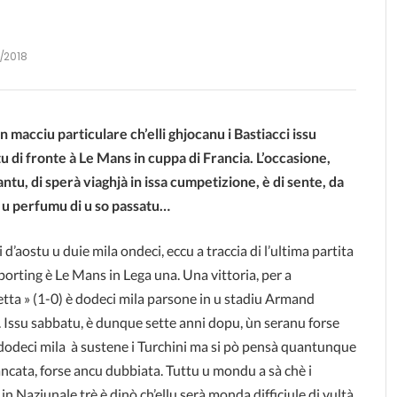
1/2018
n macciu particulare ch’elli ghjocanu i Bastiacci issu
u di fronte à Le Mans in cuppa di Francia. L’occasione,
antu, di sperà viaghjà in issa cumpetizione, è di sente, da
u, u perfumu di u so passatu…
d’aostu u duie mila ondeci, eccu a traccia di l’ultima partita
Sporting è Le Mans in Lega una. Una vittoria, per a
ietta » (1-0) è dodeci mila parsone in u stadiu Armand
. Issu sabbatu, è dunque sette anni dopu, ùn seranu forse
dodeci mila à sustene i Turchini ma si pò pensà quantunque
ncata, forse ancu dubbiata. Tuttu u mondu a sà chè i
 in Naziunale trè è dinò ch’ellu serà monda difficiule di vultà