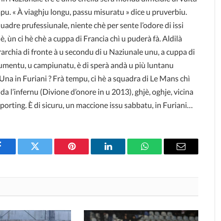
pu. « À viaghju longu, passu misuratu » dice u pruverbiu.
quadre prufessiunale, niente chè per sente l’odore di issi
 ùn ci hè chè a cuppa di Francia chì u puderà fà. Aldilà
rarchia di fronte à u secondu di u Naziunale unu, a cuppa di
 mumentu, u campiunatu, è di sperà andà u più luntanu
Una in Furiani ? Frà tempu, ci hè a squadra di Le Mans chì
a l’infernu (Divione d’onore in u 2013), ghjè, oghje, vicina
Sporting. È di sicuru, un maccione issu sabbatu, in Furiani…
Facebook
Twitter
Pinterest
LinkedIn
WhatsApp
Email