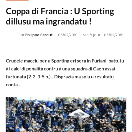
Coppa di Francia : U Sporting
dillusu ma ingrandatu !
Par
Philippe Peraut
06/02/2019
Mis à jour :
06/02/2019
Crudele macciu per u Sporting eri sera in Furiani, battutu
à i calci di penalità contru à una squadra di Caen assai
furtunata (2-2, 3-5 p.)…Disgrazia ma solu u resultatu
conta…