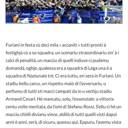
Furiani in festa cù deci mila « accaniti » tutti pronti à
festighjà cù a so squadra, un scenariu strasordinariu sin’ à i
calci di penalità, un macciu di quelli induve ci pudemu
dumandà, oghje, qualessa era a squadra di Lega una è a
squadra di Naziunale trè. Ci era tuttu, eri sera in Furiani. Un
stadiu bellu carcu, un rispettu maiò di l’avversariu, u
perfumu di tutti sti macci campati da in u vechju stadiu
Armand Cesari. Hè mancatu, solu, l’essenziale: a vittoria
centu volte meritata, da l’omi di Stefanu Rossi. S’ellu ci hè un
macciu ch’elli divianu vince, aldilà di tutti quelli visti dapoi
anni è anni, serà, di sicuru, quessu quì. Eppuru, l’avemu vista