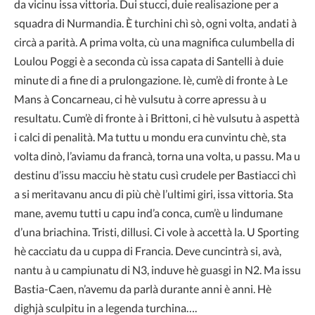
da vicinu issa vittoria. Dui stucci, duie realisazione per a
squadra di Nurmandia. È turchini chì sò, ogni volta, andati à
circà a parità. A prima volta, cù una magnifica culumbella di
Loulou Poggi è a seconda cù issa capata di Santelli à duie
minute di a fine di a prulongazione. Iè, cum’è di fronte à Le
Mans à Concarneau, ci hè vulsutu à corre apressu à u
resultatu. Cum’è di fronte à i Brittoni, ci hè vulsutu à aspettà
i calci di penalità. Ma tuttu u mondu era cunvintu chè, sta
volta dinò, l’aviamu da francà, torna una volta, u passu. Ma u
destinu d’issu macciu hè statu cusì crudele per Bastiacci chì
a si meritavanu ancu di più chè l’ultimi giri, issa vittoria. Sta
mane, avemu tutti u capu ind’a conca, cum’è u lindumane
d’una briachina. Tristi, dillusi. Ci vole à accettà la. U Sporting
hè cacciatu da u cuppa di Francia. Deve cuncintrà si, avà,
nantu à u campiunatu di N3, induve hè guasgi in N2. Ma issu
Bastia-Caen, n’avemu da parlà durante anni è anni. Hè
dighjà sculpitu in a legenda turchina….