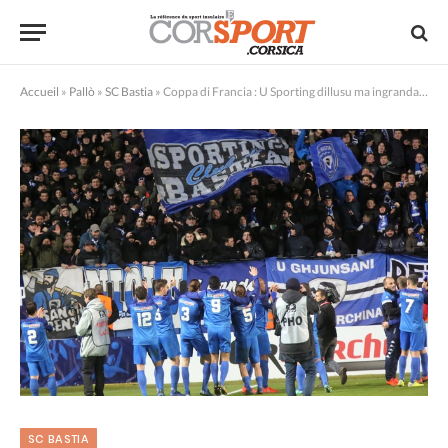
Accueil
»
Pallò
»
SC Bastia
»
Coppa di Francia : U Sporting dillusu ma ingrandatu !
SC BASTIA