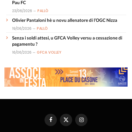
Pau FC
23/06/2026
PALLÒ
Olivier Pantaloni hè u novu allenatore di l’OGC Nizza
19/06/2026
PALLÒ
Senza i soldi attesi, u GFCA Volley versu a cessazione di
pagamentu ?
16/06/2026
GFCA VOLLEY
Facebook
X
Instagram
(Twitter)