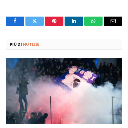
Facebook
Twitter
Pinterest
LinkedIn
WhatsApp
Email
PIÙ DI
NUTIZIE