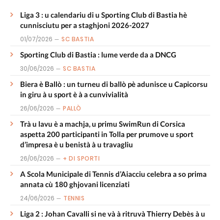
Liga 3 : u calendariu di u Sporting Club di Bastia hè
cunnisciutu per a staghjoni 2026-2027
01/07/2026
SC BASTIA
Sporting Club di Bastia : lume verde da a DNCG
30/06/2026
SC BASTIA
Biera è Ballò : un turneu di ballò pè adunisce u Capicorsu
in giru à u sport è à a cunvivialità
26/06/2026
PALLÒ
Trà u lavu è a machja, u primu SwimRun di Corsica
aspetta 200 participanti in Tolla per prumove u sport
d’impresa è u benistà à u travagliu
26/06/2026
+ DI SPORTI
A Scola Municipale di Tennis d’Aiacciu celebra a so prima
annata cù 180 ghjovani licenziati
24/06/2026
TENNIS
Liga 2 : Johan Cavalli si ne và à ritruvà Thierry Debès à u