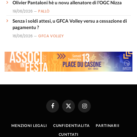
Olivier Pantaloni hè u novu allenatore di l’OGC Nizza
19/06/2026
PALLÒ
Senza i soldi attesi, u GFCA Volley versu a cessazione di
pagamentu ?
16/06/2026
GFCA VOLLEY
Facebook
X
Instagram
(Twitter)
MENZIONI LEGALI
CUNFIDENTIALITA
PARTINARII
CUNTTATI