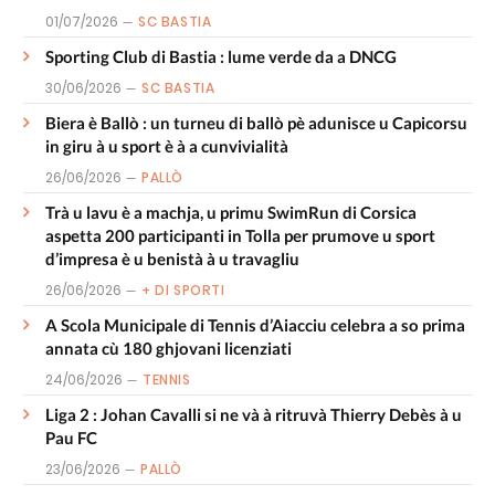
01/07/2026
SC BASTIA
Sporting Club di Bastia : lume verde da a DNCG
30/06/2026
SC BASTIA
Biera è Ballò : un turneu di ballò pè adunisce u Capicorsu
in giru à u sport è à a cunvivialità
26/06/2026
PALLÒ
Trà u lavu è a machja, u primu SwimRun di Corsica
aspetta 200 participanti in Tolla per prumove u sport
d’impresa è u benistà à u travagliu
26/06/2026
+ DI SPORTI
A Scola Municipale di Tennis d’Aiacciu celebra a so prima
annata cù 180 ghjovani licenziati
24/06/2026
TENNIS
Liga 2 : Johan Cavalli si ne và à ritruvà Thierry Debès à u
Pau FC
23/06/2026
PALLÒ