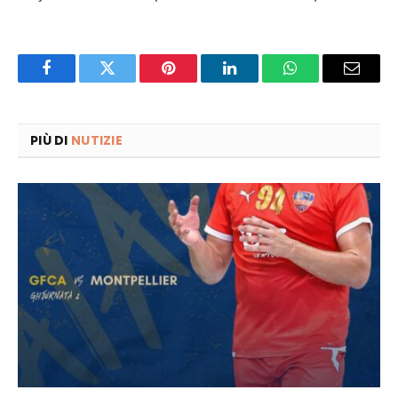
Facebook
Twitter
Pinterest
LinkedIn
WhatsApp
Email
PIÙ DI
NUTIZIE