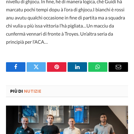
nivellu di ghjocu. In fine, hè di manera logica, chè Guidi hà
marcatu pochi tempi dopu à l’ora di ghjocu.I bianchi è rossi
anu avutu qualchì occasione in fine di partita ma a squadra
chì vulia u più issa vittoria l’hà pigliata…Un macciu da
cunfermà vennari di fronte à Troyes. Un’altra seria da
principià per l’ACA…
Facebook
Twitter
Pinterest
LinkedIn
WhatsApp
Email
PIÙ DI
NUTIZIE