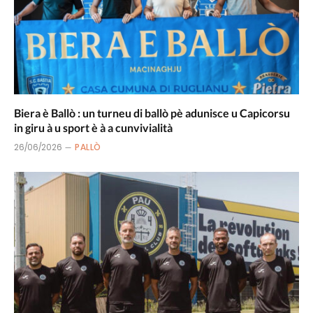
Biera è Ballò : un turneu di ballò pè adunisce u Capicorsu
in giru à u sport è à a cunvivialità
26/06/2026
PALLÒ