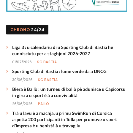
CHRONO
24/24
Liga 3 : u calendariu di u Sporting Club di Bastia hè
cunnisciutu per a staghjoni 2026-2027
01/07/2026
SC BASTIA
Sporting Club di Bastia : lume verde da a DNCG
30/06/2026
SC BASTIA
Biera è Ballò : un turneu di ballò pè adunisce u Capicorsu
in giru à u sport è à a cunvivialità
26/06/2026
PALLÒ
Trà u lavu è a machja, u primu SwimRun di Corsica
aspetta 200 participanti in Tolla per prumove u sport
d’impresa è u benistà à u travagliu