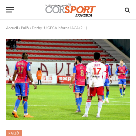
Accueil
»
Pallò
»
Derby : U GFCA inforca l’ACA (2-1)
PALLÒ