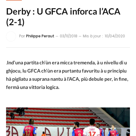
Derby : U GFCA inforca l’ACA
(2-1)
Par
Philippe Peraut
03/11/2018
Mis à jour :
10/04/2020
.
Ind’una partita ch’ùn era micca tremenda, à u nivellu di u
ghjocu, lu GFCA ch’ùn era purtantu favuritu à u principiu
hà pigliatu a suprana nantu à l’ACA, più debule per, in fine,
fermà una vittoria logica.