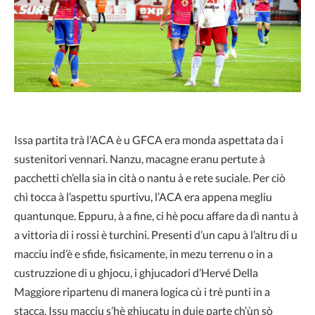
Issa partita trà l’ACA è u GFCA era monda aspettata da i
sustenitori vennari. Nanzu, macagne eranu pertute à
pacchetti ch’ella sia in cità o nantu à e rete suciale. Per ciò
chì tocca à l’aspettu spurtivu, l’ACA era appena megliu
quantunque. Eppuru, à a fine, ci hè pocu affare da dì nantu à
a vittoria di i rossi è turchini. Presenti d’un capu à l’altru di u
macciu ind’è e sfide, fisicamente, in mezu terrenu o in a
custruzzione di u ghjocu, i ghjucadori d’Hervé Della
Maggiore ripartenu di manera logica cù i trè punti in a
stacca. Issu macciu s’hè ghjucatu in duie parte ch’ùn sò