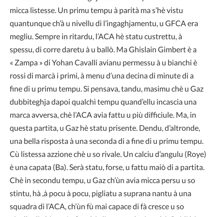
micca listesse. Un primu tempu à parità ma s’hè vistu
quantunque ch’à u nivellu di l’ingaghjamentu, u GFCA era
megliu. Sempre in ritardu, l’ACA hè statu custrettu, à
spessu, di corre daretu à u ballò. Ma Ghislain Gimbert è a
« Zampa » di Yohan Cavalli avianu permessu à u bianchi è
rossi di marcà i primi, à menu d’una decina di minute di a
fine di u primu tempu. Si pensava, tandu, masimu chè u Gaz
dubbiteghja dapoi qualchì tempu quand’ellu incascia una
marca avversa, chè l’ACA avia fattu u più difficiule. Ma, in
questa partita, u Gaz hè statu prisente. Dendu, d’altronde,
una bella risposta à una seconda di a fine di u primu tempu.
Cù listessa azzione chè u so rivale. Un calciu d’angulu (Roye)
è una capata (Ba). Serà statu, forse, u fattu maiò di a partita.
Chè in secondu tempu, u Gaz ch’ùn avia micca persu u so
stintu, hà ,à pocu à pocu, pigliatu a suprana nantu à una
squadra di l’ACA, ch’ùn fù mai capace di fà cresce u so