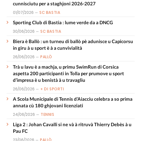
cunnisciutu per a staghjoni 2026-2027
01/07/2026
SC BASTIA
Sporting Club di Bastia : lume verde da a DNCG
30/06/2026
SC BASTIA
Biera è Ballò : un turneu di ballò pè adunisce u Capicorsu
in giru à u sport è à a cunvivialità
26/06/2026
PALLÒ
Trà u lavu è a machja, u primu SwimRun di Corsica
aspetta 200 participanti in Tolla per prumove u sport
d’impresa è u benistà à u travagliu
26/06/2026
+ DI SPORTI
A Scola Municipale di Tennis d’Aiacciu celebra a so prima
annata cù 180 ghjovani licenziati
24/06/2026
TENNIS
Liga 2 : Johan Cavalli si ne và à ritruvà Thierry Debès à u
Pau FC
23/06/2026
PALLÒ