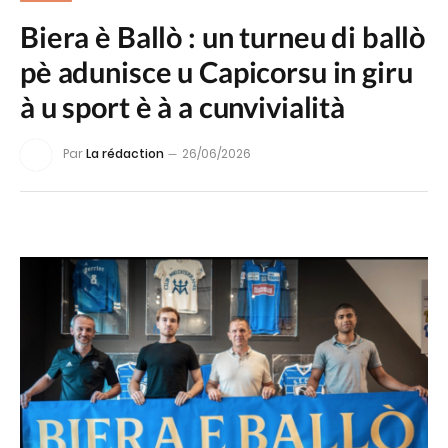
Biera è Ballò : un turneu di ballò
pè adunisce u Capicorsu in giru
à u sport è à a cunvivialità
Par
La rédaction
26/06/2026