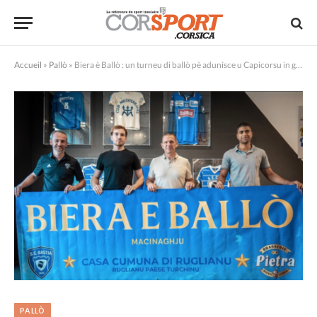
Accueil
»
Pallò
»
Biera è Ballò : un turneu di ballò pè adunisce u Capicorsu in giru à u sport è à a cunvivialità
PALLÒ