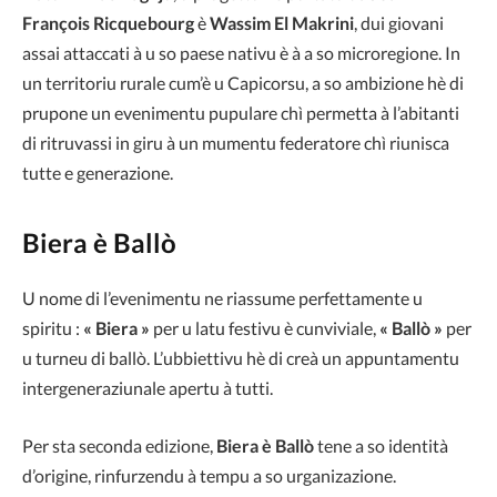
François Ricquebourg
è
Wassim El Makrini
, dui giovani
assai attaccati à u so paese nativu è à a so microregione. In
un territoriu rurale cum’è u Capicorsu, a so ambizione hè di
prupone un evenimentu pupulare chì permetta à l’abitanti
di ritruvassi in giru à un mumentu federatore chì riunisca
tutte e generazione.
Biera è Ballò
U nome di l’evenimentu ne riassume perfettamente u
spiritu :
« Biera »
per u latu festivu è cunviviale,
« Ballò »
per
u turneu di ballò. L’ubbiettivu hè di creà un appuntamentu
intergeneraziunale apertu à tutti.
Per sta seconda edizione,
Biera è Ballò
tene a so identità
d’origine, rinfurzendu à tempu a so urganizazione.