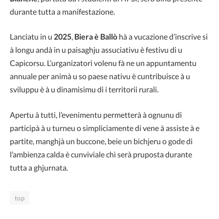
durante tutta a manifestazione.
Lanciatu in u
2025
,
Biera è Ballò
hà a vucazione d’inscrive si
à longu andà in u paisaghju assuciativu è festivu di u
Capicorsu. L’urganizatori volenu fà ne un appuntamentu
annuale per animà u so paese nativu è cuntribuisce à u
sviluppu è à u dinamisimu di i territorii rurali.
Apertu à tutti, l’evenimentu permetterà à ognunu di
participà à u turneu o simpliciamente di vene à assiste à e
partite, manghjà un buccone, beie un bichjeru o gode di
l’ambienza calda è cunviviale chì serà pruposta durante
tutta a ghjurnata.
top