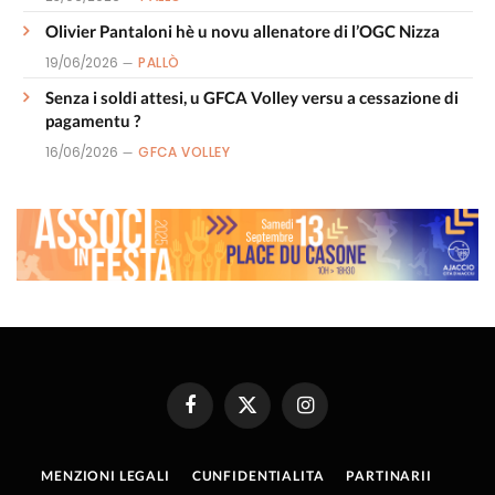
Olivier Pantaloni hè u novu allenatore di l’OGC Nizza
19/06/2026
PALLÒ
Senza i soldi attesi, u GFCA Volley versu a cessazione di
pagamentu ?
16/06/2026
GFCA VOLLEY
Facebook
X
Instagram
(Twitter)
MENZIONI LEGALI
CUNFIDENTIALITA
PARTINARII