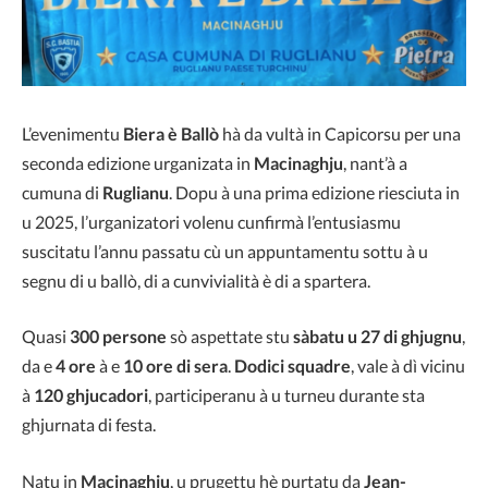
L’evenimentu
Biera è Ballò
hà da vultà in Capicorsu per una
seconda edizione urganizata in
Macinaghju
, nant’à a
cumuna di
Ruglianu
. Dopu à una prima edizione riesciuta in
u 2025, l’urganizatori volenu cunfirmà l’entusiasmu
suscitatu l’annu passatu cù un appuntamentu sottu à u
segnu di u ballò, di a cunvivialità è di a spartera.
Quasi
300 persone
sò aspettate stu
sàbatu u 27 di ghjugnu
,
da e
4 ore
à e
10 ore di sera
.
Dodici squadre
, vale à dì vicinu
à
120 ghjucadori
, participeranu à u turneu durante sta
ghjurnata di festa.
Natu in
Macinaghju
, u prugettu hè purtatu da
Jean-