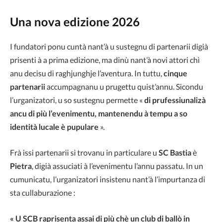
Una nova edizione 2026
I fundatori ponu cuntà nant’à u sustegnu di partenarii digià
prisenti à a prima edizione, ma dinù nant’à novi attori chì
anu decisu di raghjunghje l’aventura. In tuttu,
cinque
partenarii
accumpagnanu u prugettu quist’annu. Sicondu
l’urganizatori, u so sustegnu permette «
di prufessiunalizà
ancu di più l’evenimentu, mantenendu à tempu a so
identità lucale è pupulare
».
Frà issi partenarii si trovanu in particulare u
SC Bastia
è
Pietra
, digià assuciati à l’evenimentu l’annu passatu. In un
cumunicatu, l’urganizatori insistenu nant’à l’impurtanza di
sta cullaburazione :
« U SCB raprisenta assai di più chè un club di ballò in