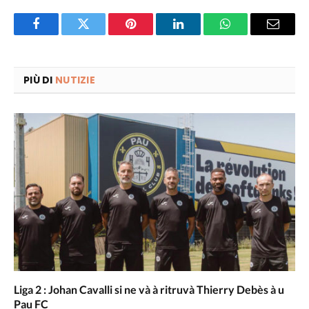
Facebook
Twitter
Pinterest
LinkedIn
WhatsApp
Email
PIÙ DI
NUTIZIE
Liga 2 : Johan Cavalli si ne và à ritruvà Thierry Debès à u
Pau FC