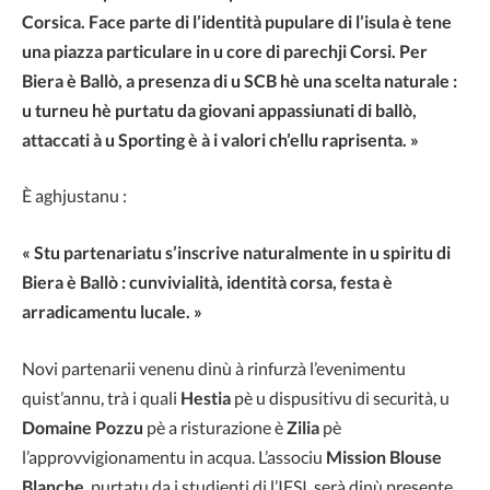
Corsica. Face parte di l’identità pupulare di l’isula è tene
una piazza particulare in u core di parechji Corsi. Per
Biera è Ballò, a presenza di u SCB hè una scelta naturale :
u turneu hè purtatu da giovani appassiunati di ballò,
attaccati à u Sporting è à i valori ch’ellu raprisenta. »
È aghjustanu :
« Stu partenariatu s’inscrive naturalmente in u spiritu di
Biera è Ballò : cunvivialità, identità corsa, festa è
arradicamentu lucale. »
Novi partenarii venenu dinù à rinfurzà l’evenimentu
quist’annu, trà i quali
Hestia
pè u dispusitivu di securità, u
Domaine Pozzu
pè a risturazione è
Zilia
pè
l’approvvigionamentu in acqua. L’associu
Mission Blouse
Blanche
, purtatu da i studienti di l’IFSI, serà dinù presente