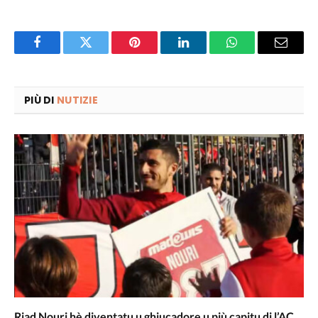
Facebook
Twitter
Pinterest
LinkedIn
WhatsApp
Email
PIÙ DI
NUTIZIE
Riad Nouri hè diventatu u ghjucadore u più capitu di l’AC