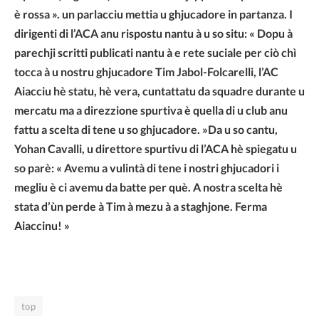
è rossa ». un parlacciu mettia u ghjucadore in partanza. I
dirigenti di l’ACA anu rispostu nantu à u so situ: « Dopu à
parechji scritti publicati nantu à e rete suciale per ciò chì
tocca à u nostru ghjucadore Tim Jabol-Folcarelli, l’AC
Aiacciu hè statu, hè vera, cuntattatu da squadre durante u
mercatu ma a direzzione spurtiva è quella di u club anu
fattu a scelta di tene u so ghjucadore. »Da u so cantu,
Yohan Cavalli, u direttore spurtivu di l’ACA hè spiegatu u
so parè: « Avemu a vulintà di tene i nostri ghjucadori i
megliu è ci avemu da batte per què. A nostra scelta hè
stata d’ùn perde à Tim à mezu à a staghjone. Ferma
Aiaccinu! »
top