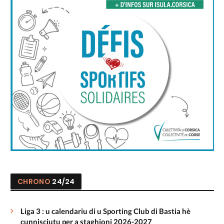
CHRONO
24/24
Liga 3 : u calendariu di u Sporting Club di Bastia hè
cunnisciutu per a staghjoni 2026-2027