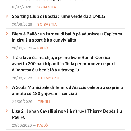
01/07/2026
SC BASTIA
Sporting Club di Bastia : lume verde da a DNCG
30/06/2026
SC BASTIA
Biera è Ballò : un turneu di ballò pè adunisce u Capicorsu
in giru à u sport è à a cunvivialità
26/06/2026
PALLÒ
Trà u lavu è a machja, u primu SwimRun di Corsica
aspetta 200 participanti in Tolla per prumove u sport
d’impresa è u benistà à u travagliu
26/06/2026
+ DI SPORTI
A Scola Municipale di Tennis d’Aiacciu celebra a so prima
annata cù 180 ghjovani licenziati
24/06/2026
TENNIS
Liga 2 : Johan Cavalli si ne và à ritruvà Thierry Debès à u
Pau FC
23/06/2026
PALLÒ