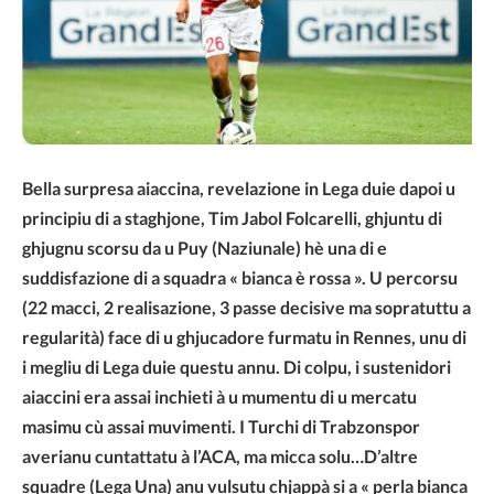
Bella surpresa aiaccina, revelazione in Lega duie dapoi u
principiu di a staghjone, Tim Jabol Folcarelli, ghjuntu di
ghjugnu scorsu da u Puy (Naziunale) hè una di e
suddisfazione di a squadra « bianca è rossa ». U percorsu
(22 macci, 2 realisazione, 3 passe decisive ma sopratuttu a
regularità) face di u ghjucadore furmatu in Rennes, unu di
i megliu di Lega duie questu annu. Di colpu, i sustenidori
aiaccini era assai inchieti à u mumentu di u mercatu
masimu cù assai muvimenti. I Turchi di Trabzonspor
averianu cuntattatu à l’ACA, ma micca solu…D’altre
squadre (Lega Una) anu vulsutu chjappà si a « perla bianca