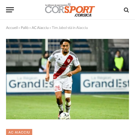
Accueil
»
Pallò
»
AC Aiacciu
»
Tim Jabol stà in Aiacciu
AC AIACCIU