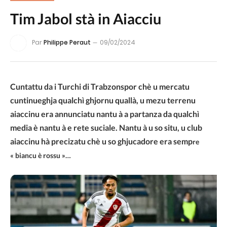
Tim Jabol stà in Aiacciu
Par
Philippe Peraut
09/02/2024
Cuntattu da i Turchi di Trabzonspor chè u mercatu
cuntinueghja qualchì ghjornu quallà, u mezu terrenu
aiaccinu era annunciatu nantu à a partanza da qualchì
media è nantu à e rete suciale. Nantu à u so situ, u club
aiaccinu hà precizatu chè u so ghjucadore era semp
re
« biancu è rossu »…