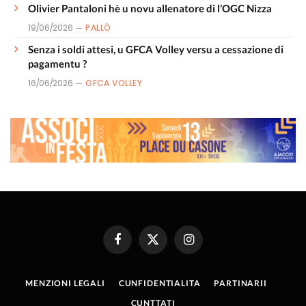
Olivier Pantaloni hè u novu allenatore di l’OGC Nizza
19/06/2026
PALLÒ
Senza i soldi attesi, u GFCA Volley versu a cessazione di
pagamentu ?
16/06/2026
GFCA VOLLEY
Facebook
X
Instagram
(Twitter)
MENZIONI LEGALI
CUNFIDENTIALITA
PARTINARII
CUNTTATI