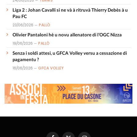
24/06/2026
TENNIS
Liga 2 : Johan Cavalli si ne và à ritruvà Thierry Debès à u
Pau FC
23/06/2026
PALLÒ
Olivier Pantaloni hè u novu allenatore di l’OGC Nizza
19/06/2026
PALLÒ
Senza i soldi attesi, u GFCA Volley versu a cessazione di
pagamentu ?
16/06/2026
GFCA VOLLEY