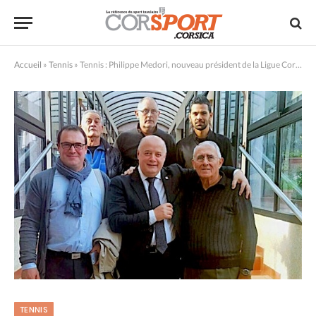
Accueil
»
Tennis
»
Tennis : Philippe Medori, nouveau président de la Ligue Corse
TENNIS