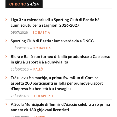
CHRONO
24/24
Liga 3 : u calendariu di u Sporting Club di Bastia hè
cunnisciutu per a staghjoni 2026-2027
01/07/2026
SC BASTIA
Sporting Club di Bastia : lume verde da a DNCG
30/06/2026
SC BASTIA
Biera è Ballò : un turneu di ballò pè adunisce u Capicorsu
in giru à u sport è à a cunvivialità
26/06/2026
PALLÒ
Trà u lavu è a machja, u primu SwimRun di Corsica
aspetta 200 participanti in Tolla per prumove u sport
d’impresa è u benistà à u travagliu
26/06/2026
+ DI SPORTI
A Scola Municipale di Tennis d’Aiacciu celebra a so prima
annata cù 180 ghjovani licenziati