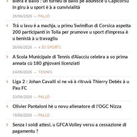
Biera è Ballò : un turneu di ballò pè adunisce u Capicorsu
in giru à u sport è à a cunvivialità
26/06/2026
PALLÒ
Trà u lavu è a machja, u primu SwimRun di Corsica aspetta
200 participanti in Tolla per prumove u sport d’impresa è
u benistà à u travagliu
26/06/2026
+ DI SPORTI
A Scola Municipale di Tennis d’Aiacciu celebra a so prima
annata cù 180 ghjovani licenziati
24/06/2026
TENNIS
Liga 2 : Johan Cavalli si ne và à ritruvà Thierry Debès à u
Pau FC
23/06/2026
PALLÒ
Olivier Pantaloni hè u novu allenatore di l’OGC Nizza
19/06/2026
PALLÒ
Senza i soldi attesi, u GFCA Volley versu a cessazione di
pagamentu ?