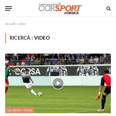
Accueil
»
video
RICERCÀ :
VIDEO
SQUADRA CORSA