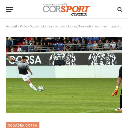
Accueil
»
Pallò
»
Squadra Corsa
»
Squadra Corsa / Euskadi à revoir en intégralité !
SQUADRA CORSA