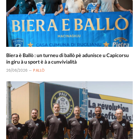
Biera è Ballò : un turneu di ballò pè adunisce u Capicorsu
in giru à u sport è à a cunvivialità
26/06/2026
PALLÒ