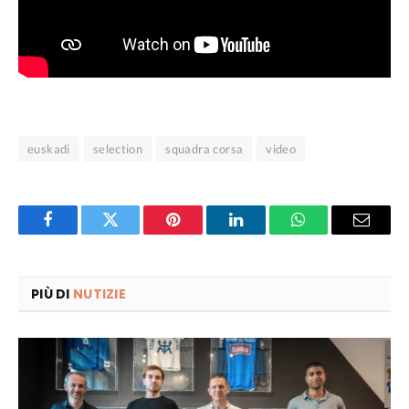
euskadi
selection
squadra corsa
video
Facebook
Twitter
Pinterest
LinkedIn
WhatsApp
Email
PIÙ DI
NUTIZIE