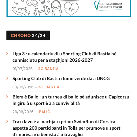
CHRONO
24/24
Liga 3 : u calendariu di u Sporting Club di Bastia hè
cunnisciutu per a staghjoni 2026-2027
01/07/2026
SC BASTIA
Sporting Club di Bastia : lume verde da a DNCG
30/06/2026
SC BASTIA
Biera è Ballò : un turneu di ballò pè adunisce u Capicorsu
in giru à u sport è à a cunvivialità
26/06/2026
PALLÒ
Trà u lavu è a machja, u primu SwimRun di Corsica
aspetta 200 participanti in Tolla per prumove u sport
d’impresa è u benistà à u travagliu