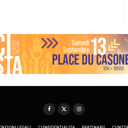
Facebook
X
Instagram
(Twitter)
ENZIONI LEGALI
CUNFIDENTIALITA
PARTINARII
CUNTTA