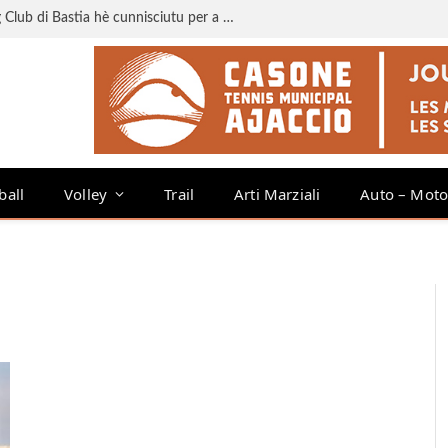
Liga 3 : u calendariu di u Sporting Club di Bastia hè cunnisciutu per a staghjoni 2026-2027
ball
Volley
Trail
Arti Marziali
Auto – Mot