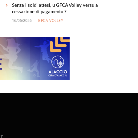
Senza i soldi attesi, u GFCA Volley versu a
cessazione di pagamentu ?
16/06/2026
GFCA VOLLEY
TI