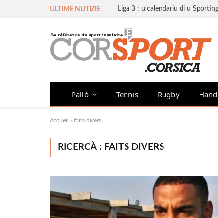
ULTIME NUTIZIE
Pallò
Tennis
Rugby
Hand
Accueil
»
faits divers
RICERCÀ :
FAITS DIVERS