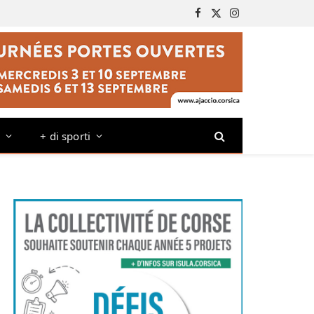
Facebook
X
Instagram
(Twitter)
o
+ di sporti