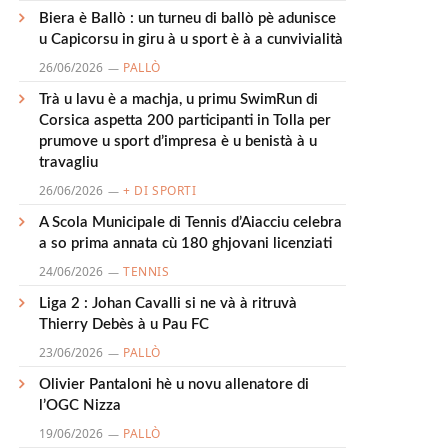
Biera è Ballò : un turneu di ballò pè adunisce
u Capicorsu in giru à u sport è à a cunvivialità
26/06/2026
PALLÒ
Trà u lavu è a machja, u primu SwimRun di
Corsica aspetta 200 participanti in Tolla per
prumove u sport d’impresa è u benistà à u
travagliu
26/06/2026
+ DI SPORTI
A Scola Municipale di Tennis d’Aiacciu celebra
a so prima annata cù 180 ghjovani licenziati
24/06/2026
TENNIS
Liga 2 : Johan Cavalli si ne và à ritruvà
Thierry Debès à u Pau FC
23/06/2026
PALLÒ
Olivier Pantaloni hè u novu allenatore di
l’OGC Nizza
19/06/2026
PALLÒ