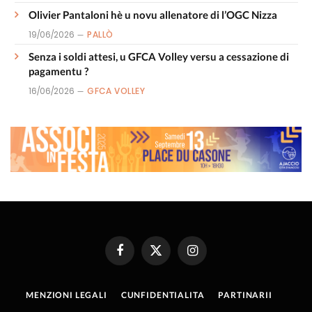
Olivier Pantaloni hè u novu allenatore di l’OGC Nizza
19/06/2026
PALLÒ
Senza i soldi attesi, u GFCA Volley versu a cessazione di
pagamentu ?
16/06/2026
GFCA VOLLEY
Facebook
X
Instagram
(Twitter)
MENZIONI LEGALI
CUNFIDENTIALITA
PARTINARII