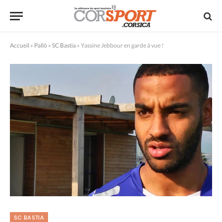
Accueil
»
Pallò
»
SC Bastia
»
Yassine Jebbour en garde à vue !
SC BASTIA