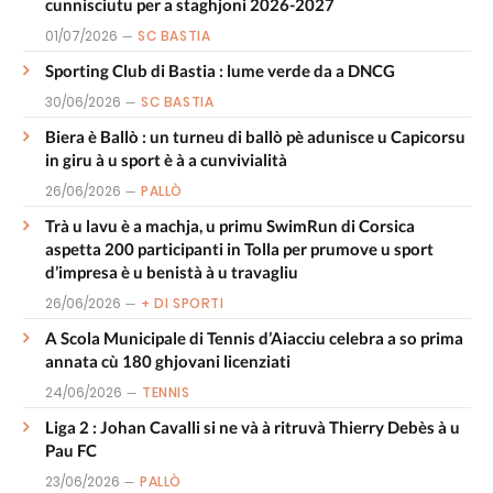
cunnisciutu per a staghjoni 2026-2027
01/07/2026
SC BASTIA
Sporting Club di Bastia : lume verde da a DNCG
30/06/2026
SC BASTIA
Biera è Ballò : un turneu di ballò pè adunisce u Capicorsu
in giru à u sport è à a cunvivialità
26/06/2026
PALLÒ
Trà u lavu è a machja, u primu SwimRun di Corsica
aspetta 200 participanti in Tolla per prumove u sport
d’impresa è u benistà à u travagliu
26/06/2026
+ DI SPORTI
A Scola Municipale di Tennis d’Aiacciu celebra a so prima
annata cù 180 ghjovani licenziati
24/06/2026
TENNIS
Liga 2 : Johan Cavalli si ne và à ritruvà Thierry Debès à u
Pau FC
23/06/2026
PALLÒ