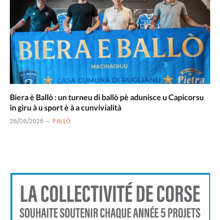
Biera è Ballò : un turneu di ballò pè adunisce u Capicorsu
in giru à u sport è à a cunvivialità
26/06/2026
PALLÒ