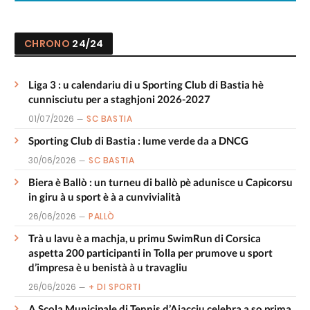
CHRONO
24/24
Liga 3 : u calendariu di u Sporting Club di Bastia hè
cunnisciutu per a staghjoni 2026-2027
01/07/2026
SC BASTIA
Sporting Club di Bastia : lume verde da a DNCG
30/06/2026
SC BASTIA
Biera è Ballò : un turneu di ballò pè adunisce u Capicorsu
in giru à u sport è à a cunvivialità
26/06/2026
PALLÒ
Trà u lavu è a machja, u primu SwimRun di Corsica
aspetta 200 participanti in Tolla per prumove u sport
d’impresa è u benistà à u travagliu
26/06/2026
+ DI SPORTI
A Scola Municipale di Tennis d’Aiacciu celebra a so prima