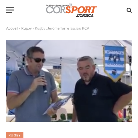
Accueil
»
Rugby
»
Rugby : Jérôme Torre lascia u RCA
RUGBY