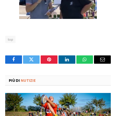
top
Facebook
Twitter
Pinterest
LinkedIn
WhatsApp
Email
PIÙ DI
NUTIZIE