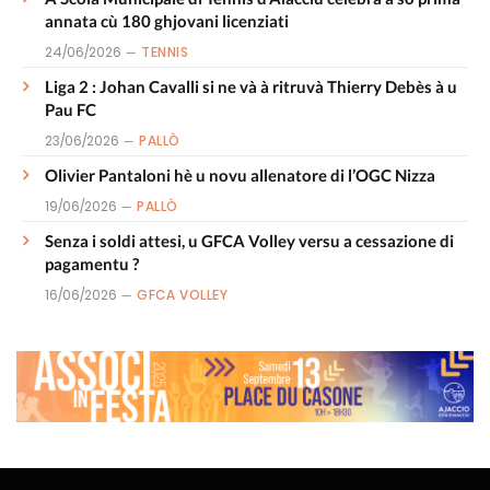
annata cù 180 ghjovani licenziati
24/06/2026
TENNIS
Liga 2 : Johan Cavalli si ne và à ritruvà Thierry Debès à u
Pau FC
23/06/2026
PALLÒ
Olivier Pantaloni hè u novu allenatore di l’OGC Nizza
19/06/2026
PALLÒ
Senza i soldi attesi, u GFCA Volley versu a cessazione di
pagamentu ?
16/06/2026
GFCA VOLLEY