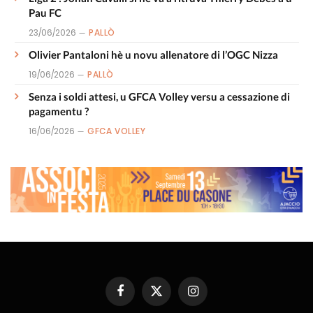
Pau FC
23/06/2026
PALLÒ
Olivier Pantaloni hè u novu allenatore di l’OGC Nizza
19/06/2026
PALLÒ
Senza i soldi attesi, u GFCA Volley versu a cessazione di
pagamentu ?
16/06/2026
GFCA VOLLEY
Facebook
X
Instagram
(Twitter)