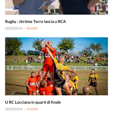
Rugby : Jérôme Torre lascia u RCA
14/09/2024
RUGBY
U RC Lucciana in quarti di finale
28/05/2024
RUGBY