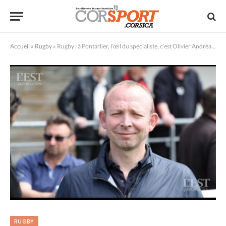
Accueil
»
Rugby
»
Rugby : à Pontarlier, l’œil du spécialiste, c’est Olivier Andréani
RUGBY