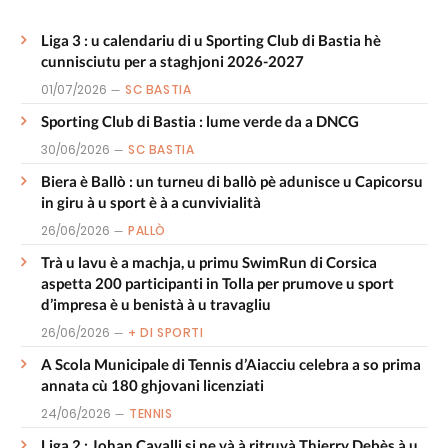
Liga 3 : u calendariu di u Sporting Club di Bastia hè
cunnisciutu per a staghjoni 2026-2027
01/07/2026
SC BASTIA
Sporting Club di Bastia : lume verde da a DNCG
30/06/2026
SC BASTIA
Biera è Ballò : un turneu di ballò pè adunisce u Capicorsu
in giru à u sport è à a cunvivialità
26/06/2026
PALLÒ
Trà u lavu è a machja, u primu SwimRun di Corsica
aspetta 200 participanti in Tolla per prumove u sport
d’impresa è u benistà à u travagliu
26/06/2026
+ DI SPORTI
A Scola Municipale di Tennis d’Aiacciu celebra a so prima
annata cù 180 ghjovani licenziati
24/06/2026
TENNIS
Liga 2 : Johan Cavalli si ne và à ritruvà Thierry Debès à u