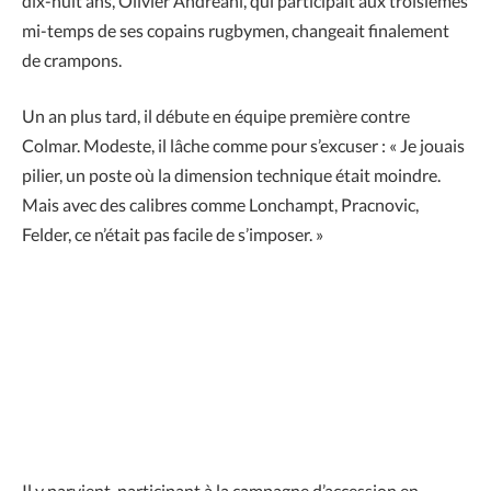
dix-huit ans, Olivier Andréani, qui participait aux troisièmes
mi-temps de ses copains rugbymen, changeait finalement
de crampons.
Un an plus tard, il débute en équipe première contre
Colmar. Modeste, il lâche comme pour s’excuser : « Je jouais
pilier, un poste où la dimension technique était moindre.
Mais avec des calibres comme Lonchampt, Pracnovic,
Felder, ce n’était pas facile de s’imposer. »
Il y parvient, participant à la campagne d’accession en