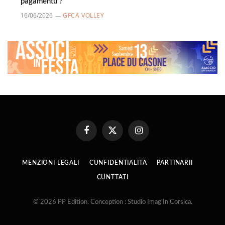
pagamentu ?
16/06/2026
GFCA VOLLEY
Facebook
X
Instagram
(Twitter)
MENZIONI LEGALI
CUNFIDENTIALITA
PARTINARII
CUNTTATI
© 2026 PP Edition. Conception : Studio Imag'In Corsica.