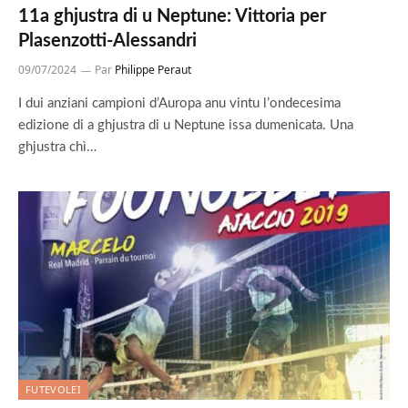
11a ghjustra di u Neptune: Vittoria per
Plasenzotti-Alessandri
09/07/2024
Par
Philippe Peraut
I dui anziani campioni d’Auropa anu vintu l’ondecesima
edizione di a ghjustra di u Neptune issa dumenicata. Una
ghjustra chì…
FUTEVOLEI