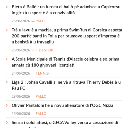
Biera è Ballò : un turneu di ballò pè adunisce u Capicorsu
in giru à u sport è à a cunvivialità
26/06/2026
PALLÒ
Trà u lavu è a machja, u primu SwimRun di Corsica aspetta
200 participanti in Tolla per prumove u sport d’impresa è
u benistà à u travagliu
26/06/2026
+ DI SPORTI
A Scola Municipale di Tennis d’Aiacciu celebra a so prima
annata cù 180 ghjovani licenziati
24/06/2026
TENNIS
Liga 2 : Johan Cavalli si ne và à ritruvà Thierry Debès à u
Pau FC
23/06/2026
PALLÒ
Olivier Pantaloni hè u novu allenatore di l’OGC Nizza
19/06/2026
PALLÒ
Senza i soldi attesi, u GFCA Volley versu a cessazione di