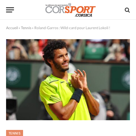
Accueil
»
Tennis
»
Roland-Garros : Wild-card pour Laurent Lokoli !
TENNIS