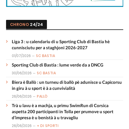
CHRONO
24/24
Liga 3 : u calendariu di u Sporting Club di Bastia hè
cunnisciutu per a staghjoni 2026-2027
01/07/2026
SC BASTIA
Sporting Club di Bastia : lume verde da a DNCG
30/06/2026
SC BASTIA
Biera è Ballò : un turneu di ballò pè adunisce u Capicorsu
in giru à u sport è à a cunvivialità
26/06/2026
PALLÒ
Trà u lavu è a machja, u primu SwimRun di Corsica
aspetta 200 participanti in Tolla per prumove u sport
d’impresa è u benistà à u travagliu
26/06/2026
+ DI SPORTI