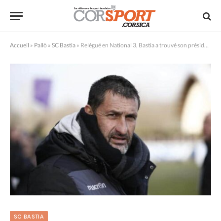
Accueil
»
Pallò
»
SC Bastia
»
Relégué en National 3, Bastia a trouvé son président et son entraîneur
SC BASTIA