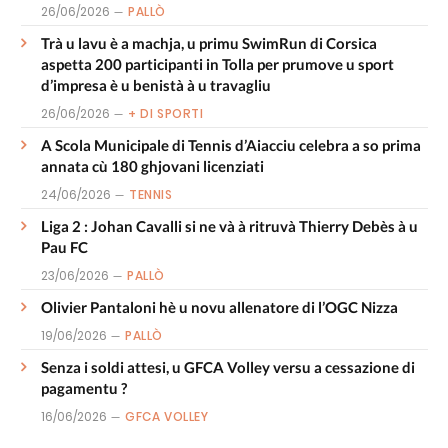
26/06/2026
PALLÒ
Trà u lavu è a machja, u primu SwimRun di Corsica
aspetta 200 participanti in Tolla per prumove u sport
d’impresa è u benistà à u travagliu
26/06/2026
+ DI SPORTI
A Scola Municipale di Tennis d’Aiacciu celebra a so prima
annata cù 180 ghjovani licenziati
24/06/2026
TENNIS
Liga 2 : Johan Cavalli si ne và à ritruvà Thierry Debès à u
Pau FC
23/06/2026
PALLÒ
Olivier Pantaloni hè u novu allenatore di l’OGC Nizza
19/06/2026
PALLÒ
Senza i soldi attesi, u GFCA Volley versu a cessazione di
pagamentu ?
16/06/2026
GFCA VOLLEY