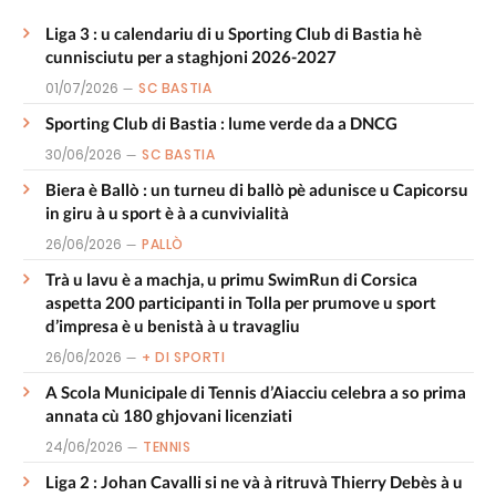
Liga 3 : u calendariu di u Sporting Club di Bastia hè
cunnisciutu per a staghjoni 2026-2027
01/07/2026
SC BASTIA
Sporting Club di Bastia : lume verde da a DNCG
30/06/2026
SC BASTIA
Biera è Ballò : un turneu di ballò pè adunisce u Capicorsu
in giru à u sport è à a cunvivialità
26/06/2026
PALLÒ
Trà u lavu è a machja, u primu SwimRun di Corsica
aspetta 200 participanti in Tolla per prumove u sport
d’impresa è u benistà à u travagliu
26/06/2026
+ DI SPORTI
A Scola Municipale di Tennis d’Aiacciu celebra a so prima
annata cù 180 ghjovani licenziati
24/06/2026
TENNIS
Liga 2 : Johan Cavalli si ne và à ritruvà Thierry Debès à u