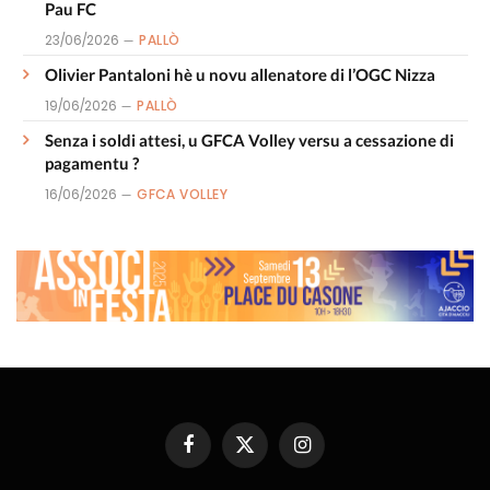
Pau FC
23/06/2026
PALLÒ
Olivier Pantaloni hè u novu allenatore di l’OGC Nizza
19/06/2026
PALLÒ
Senza i soldi attesi, u GFCA Volley versu a cessazione di
pagamentu ?
16/06/2026
GFCA VOLLEY
Facebook
X
Instagram
(Twitter)