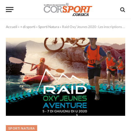
Accueil
»
+ di sporti
»
Sporti Natura
»
Raid Oxy’Jeunes 2020 : Les inscriptions sont ouvertes!
SPORTI NATURA