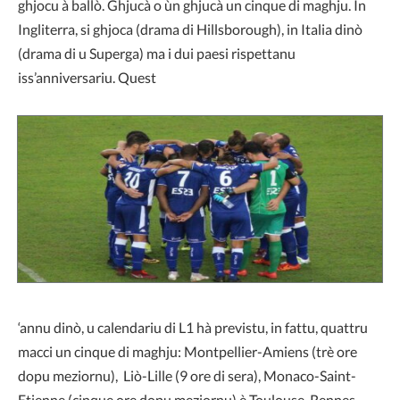
ghjocu à ballò. Ghjucà o ùn ghjucà un cinque di maghju. In
Ingliterra, si ghjoca (drama di Hillsborough), in Italia dinò
(drama di u Superga) ma i dui paesi rispettanu
iss’anniversariu. Quest
‘annu dinò, u calendariu di L1 hà previstu, in fattu, quattru
macci un cinque di maghju: Montpellier-Amiens (trè ore
dopu meziornu), Liò-Lille (9 ore di sera), Monaco-Saint-
Etienne (cinque ore dopu meziornu) è Toulouse-Rennes