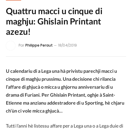
Quattru macci u cinque di
maghju: Ghislain Printant
azezu!
Par
Philippe Peraut
18/04/2019
U calendariu di a Lega una hà privistu parechji macci u
cinque di maghju prussimu. Una decisione chì rilancia
l’affare di ghjucà o micca u ghjornu anniversariu di u
drama di Furiani. Per Ghislain Printant, oghje à Saint-
Etienne ma anzianu addestradore di u Sporting, hè chjaru
ch’ùn ci vole micca ghjucà…
Tutti l’anni hè listessu affare per a Lega una o a Lega duie di