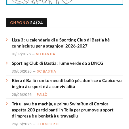
CHRONO
24/24
Liga 3 : u calendariu di u Sporting Club di Bastia hè
cunnisciutu per a staghjoni 2026-2027
01/07/2026
SC BASTIA
Sporting Club di Bastia : lume verde da a DNCG
30/06/2026
SC BASTIA
Biera è Ballò : un turneu di ballò pè adunisce u Capicorsu
in giru à u sport è à a cunvivialità
26/06/2026
PALLÒ
Trà u lavu è a machja, u primu SwimRun di Corsica
aspetta 200 participanti in Tolla per prumove u sport
d’impresa è u benistà à u travagliu
26/06/2026
+ DI SPORTI