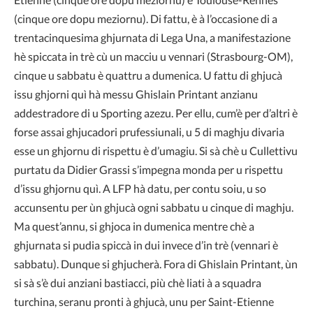
(cinque ore dopu meziornu). Di fattu, è à l’occasione di a
trentacinquesima ghjurnata di Lega Una, a manifestazione
hè spiccata in trè cù un macciu u vennari (Strasbourg-OM),
cinque u sabbatu è quattru a dumenica. U fattu di ghjucà
issu ghjorni quì hà messu Ghislain Printant anzianu
addestradore di u Sporting azezu. Per ellu, cum’è per d’altri è
forse assai ghjucadori prufessiunali, u 5 di maghju divaria
esse un ghjornu di rispettu è d’umagiu. Si sà chè u Cullettivu
purtatu da Didier Grassi s’impegna monda per u rispettu
d’issu ghjornu quì. A LFP hà datu, per contu soiu, u so
accunsentu per ùn ghjucà ogni sabbatu u cinque di maghju.
Ma quest’annu, si ghjoca in dumenica mentre chè a
ghjurnata si pudia spiccà in dui invece d’in trè (vennari è
sabbatu). Dunque si ghjucherà. Fora di Ghislain Printant, ùn
si sà s’è dui anziani bastiacci, più chè liati à a squadra
turchina, seranu pronti à ghjucà, unu per Saint-Etienne