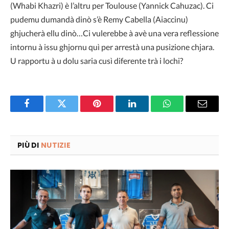
(Whabi Khazri) è l’altru per Toulouse (Yannick Cahuzac). Ci
pudemu dumandà dinò s’è Remy Cabella (Aiaccinu)
ghjucherà ellu dinò…Ci vulerebbe à avè una vera reflessione
intornu à issu ghjornu quì per arrestà una pusizione chjara.
U rapportu à u dolu saria cusì diferente trà i lochi?
Facebook
Twitter
Pinterest
LinkedIn
WhatsApp
Email
PIÙ DI
NUTIZIE