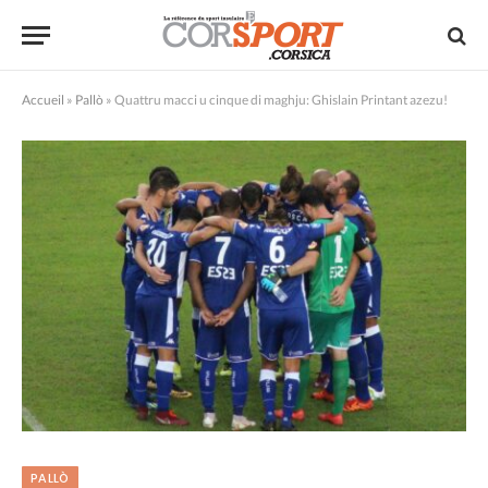
Accueil
»
Pallò
»
Quattru macci u cinque di maghju: Ghislain Printant azezu!
PALLÒ