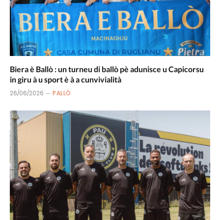
Biera è Ballò : un turneu di ballò pè adunisce u Capicorsu
in giru à u sport è à a cunvivialità
26/06/2026
PALLÒ