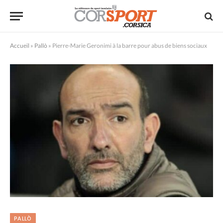
Accueil
»
Pallò
»
Pierre-Marie Geronimi à la barre pour abus de biens sociaux
PALLÒ