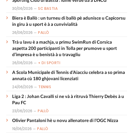
30/06/2026
SC BASTIA
Biera è Ballò : un turneu di ballò pè adunisce u Capicorsu
in giru à u sport è à a cunvivialità
26/06/2026
PALLÒ
Trà u lavu è a machja, u primu SwimRun di Corsica
aspetta 200 participanti in Tolla per prumove u sport
d’impresa è u benistà à u travagliu
26/06/2026
+ DI SPORTI
A Scola Municipale di Tennis d’Aiacciu celebra a so prima
annata cù 180 ghjovani licenziati
24/06/2026
TENNIS
Liga 2 : Johan Cavalli si ne và à ritruvà Thierry Debès à u
Pau FC
23/06/2026
PALLÒ
Olivier Pantaloni hè u novu allenatore di l’OGC Nizza
19/06/2026
PALLÒ