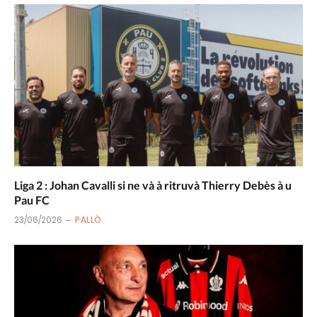
Liga 2 : Johan Cavalli si ne và à ritruvà Thierry Debès à u
Pau FC
23/06/2026
PALLÒ