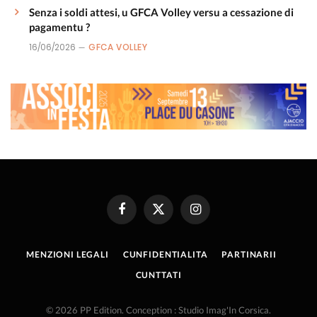
Senza i soldi attesi, u GFCA Volley versu a cessazione di
pagamentu ?
16/06/2026
GFCA VOLLEY
Facebook
X
Instagram
(Twitter)
MENZIONI LEGALI
CUNFIDENTIALITA
PARTINARII
CUNTTATI
© 2026 PP Edition. Conception : Studio Imag'In Corsica.