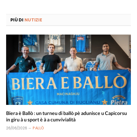
PIÙ DI
NUTIZIE
Biera è Ballò : un turneu di ballò pè adunisce u Capicorsu
in giru à u sport è à a cunvivialità
26/06/2026
PALLÒ