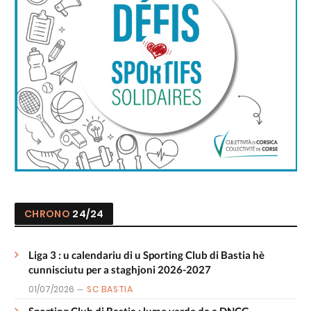
CHRONO
24/24
Liga 3 : u calendariu di u Sporting Club di Bastia hè
cunnisciutu per a staghjoni 2026-2027
01/07/2026
SC BASTIA
Sporting Club di Bastia : lume verde da a DNCG