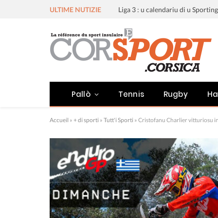
ULTIME NUTIZIE
Pallò
Tennis
Rugby
Ha
Accueil
»
+ di sporti
»
Tutt'i Sporti
»
Cristofanu Charlier vitturiosu i