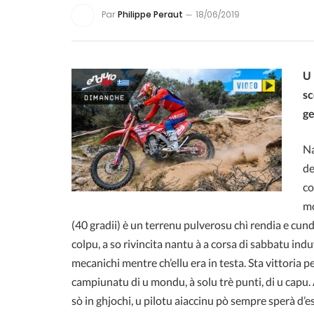
Par
Philippe Peraut
18/06/2019
U 
sc
ge
Na
de
co
mo
(40 gradii) è un terrenu pulverosu chì rendia e cundi
colpu, a so rivincita nantu à a corsa di sabbatu i
mecanichi mentre ch’ellu era in testa. Sta vittoria p
campiunatu di u mondu, à solu trè punti, di u capu. 
sò in ghjochi, u pilotu aiaccinu pò sempre sperà d’e