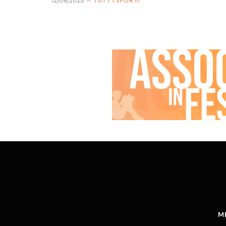
12/09/2025
TUTT'I SPORTI
M