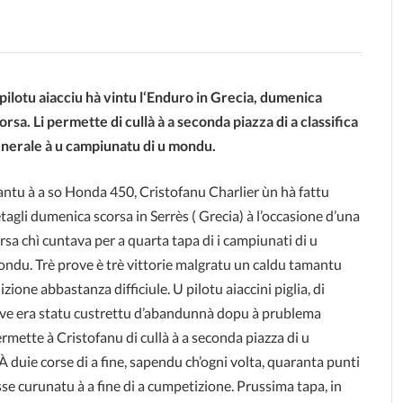
pilotu aiacciu hà vintu l
‘Enduro in Grecia, dumenica
orsa. Li permette di cullà à a seconda piazza di a classifica
nerale à u campiunatu di u mondu.
ntu à a so Honda 450, Cristofanu Charlier ùn hà fattu
tagli dumenica scorsa in Serrès ( Grecia) à l’occasione d’una
rsa chì cuntava per a quarta tapa di i campiunati di u
ndu. Trè prove è trè vittorie malgratu un caldu tamantu
zione abbastanza difficiule. U pilotu aiaccini piglia, di
nduve era statu custrettu d’abandunnà dopu à prublema
ermette à Cristofanu di cullà à a seconda piazza di u
À duie corse di a fine, sapendu ch’ogni volta, quaranta punti
sse curunatu à a fine di a cumpetizione. Prussima tapa, in