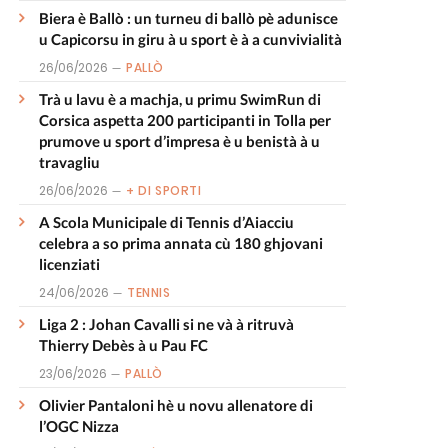
Biera è Ballò : un turneu di ballò pè adunisce
u Capicorsu in giru à u sport è à a cunvivialità
26/06/2026
PALLÒ
Trà u lavu è a machja, u primu SwimRun di
Corsica aspetta 200 participanti in Tolla per
prumove u sport d’impresa è u benistà à u
travagliu
26/06/2026
+ DI SPORTI
A Scola Municipale di Tennis d’Aiacciu
celebra a so prima annata cù 180 ghjovani
licenziati
24/06/2026
TENNIS
Liga 2 : Johan Cavalli si ne và à ritruvà
Thierry Debès à u Pau FC
23/06/2026
PALLÒ
Olivier Pantaloni hè u novu allenatore di
l’OGC Nizza