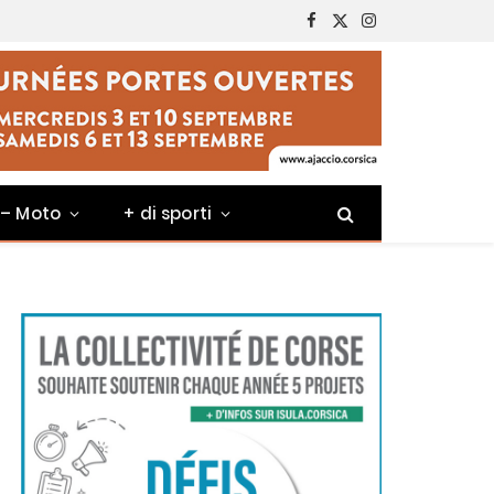
Facebook
X
Instagram
(Twitter)
 – Moto
+ di sporti