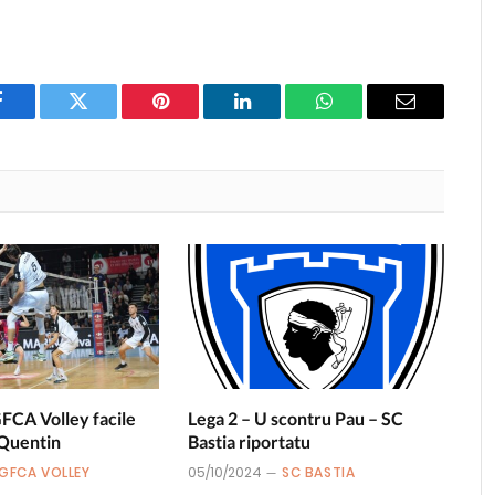
Facebook
Twitter
Pinterest
LinkedIn
WhatsApp
Email
GFCA Volley facile
Lega 2 – U scontru Pau – SC
 Quentin
Bastia riportatu
GFCA VOLLEY
05/10/2024
SC BASTIA