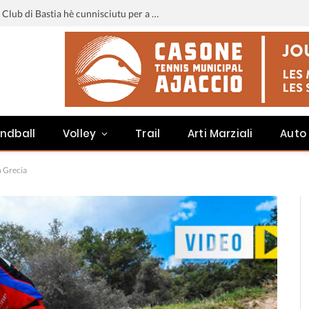
Liga 3 : u calendariu di u Sporting Club di Bastia hè cunnisciutu per a staghjoni 2026-2027
ndball
Volley
Trail
Arti Marziali
Auto
n Grecia