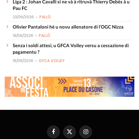
Liga 2 : Johan Cavalli si ne và à ritruvà Thierry Debès à u
Pau FC
23/06/2026
PALLÒ
Olivier Pantaloni hè u novu allenatore di l’OGC Nizza
19/06/2026
PALLÒ
Senza i soldi attesi, u GFCA Volley versu a cessazione di
pagamentu ?
16/06/2026
GFCA VOLLEY
Facebook
X
Instagram