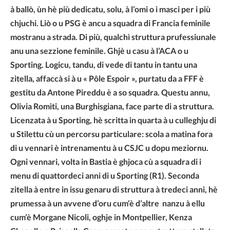
à ballò, ùn hè più dedicatu, solu, à l’omi o i masci per i più
chjuchi. Liò o u PSG è ancu a squadra di Francia feminile
mostranu a strada. Di più, qualchì struttura prufessiunale
anu una sezzione feminile. Ghjè u casu à l’ACA o u
Sporting. Logicu, tandu, di vede di tantu in tantu una
zitella, affaccà si à u « Pôle Espoir », purtatu da a FFF è
gestitu da Antone Pireddu è a so squadra. Questu annu,
Olivia Romiti, una Burghisgiana, face parte di a struttura.
Licenzata à u Sporting, hè scritta in quarta à u culleghju di
u Stilettu cù un percorsu particulare: scola a matina fora
di u vennari è intrenamentu à u CSJC u dopu meziornu.
Ogni vennari, volta in Bastia è ghjoca cù a squadra di i
menu di quattordeci anni di u Sporting (R1). Seconda
zitella à entre in issu genaru di struttura à tredeci anni, hè
prumessa à un avvene d’oru cum’è d’altre nanzu à ellu
cum’è Morgane Nicoli, oghje in Montpellier, Kenza