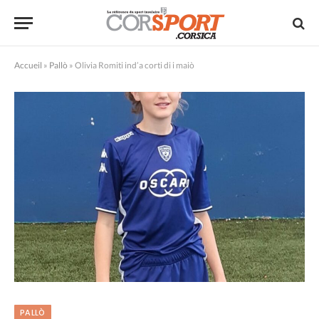
Accueil
»
Pallò
»
Olivia Romiti ind’a corti di i maiò
PALLÒ