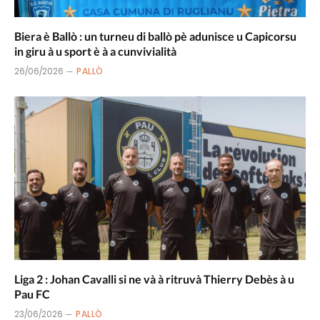
Biera è Ballò : un turneu di ballò pè adunisce u Capicorsu
in giru à u sport è à a cunvivialità
26/06/2026
PALLÒ
Liga 2 : Johan Cavalli si ne và à ritruvà Thierry Debès à u
Pau FC
23/06/2026
PALLÒ