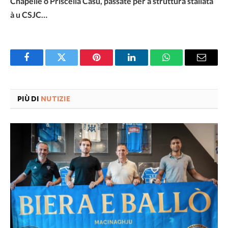
Chapelle o Priscella Casu, passate per a struttura stallata
à u CSJC…
Facebook
Twitter
Pinterest
LinkedIn
WhatsApp
Email
PIÙ DI
NUTIZIE