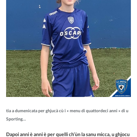
tia a dumenicata per ghjucà cù i « menu di quattordeci anni » di u
Sporting…
Dapoi anni è anni è per quelli ch’ùn la sanu micca, u ghjocu