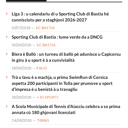
Liga 3 : u calendariu di u Sporting Club di Bastia hè
cunnisciutu per a staghjoni 2026-2027
01/07/2026
SC BASTIA
Sporting Club di Bastia : lume verde da a DNCG
30/06/2026
SC BASTIA
Biera è Ballò : un turneu di ballò pè adunisce u Capicorsu
in giru à u sport è à a cunvivialità
26/06/2026
PALLÒ
Trà u lavu è a machja, u primu SwimRun di Corsica
aspetta 200 participanti in Tolla per prumove u sport
d’impresa è u benistà à u travagliu
26/06/2026
+ DI SPORTI
A Scola Municipale di Tennis d’Aiacciu celebra a so prima
annata cù 180 ghjovani licenziati
24/06/2026
TENNIS