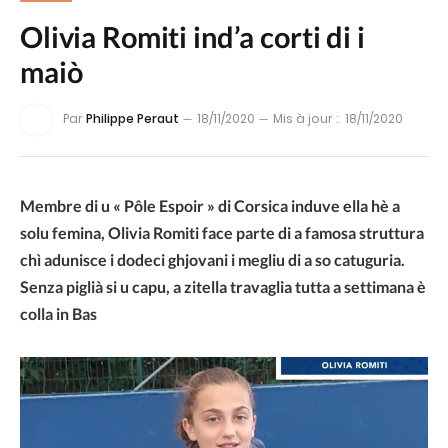
Olivia Romiti ind’a corti di i
maiò
Par
Philippe Peraut
18/11/2020
Mis à jour :
18/11/2020
Membre di u « Pôle Espoir » di Corsica induve ella hè a
solu femina, Olivia Romiti face parte di a famosa struttura
chì adunisce i dodeci ghjovani i megliu di a so catuguria.
Senza piglià si u capu, a zitella travaglia tutta a settimana è
colla in Bas