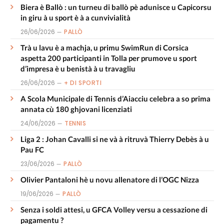
Biera è Ballò : un turneu di ballò pè adunisce u Capicorsu
in giru à u sport è à a cunvivialità
26/06/2026
PALLÒ
Trà u lavu è a machja, u primu SwimRun di Corsica
aspetta 200 participanti in Tolla per prumove u sport
d’impresa è u benistà à u travagliu
26/06/2026
+ DI SPORTI
A Scola Municipale di Tennis d’Aiacciu celebra a so prima
annata cù 180 ghjovani licenziati
24/06/2026
TENNIS
Liga 2 : Johan Cavalli si ne và à ritruvà Thierry Debès à u
Pau FC
23/06/2026
PALLÒ
Olivier Pantaloni hè u novu allenatore di l’OGC Nizza
19/06/2026
PALLÒ
Senza i soldi attesi, u GFCA Volley versu a cessazione di
pagamentu ?