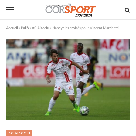
Accueil
»
Pallò
»
AC Aiacciu
»
Nancy : les croisés pour Vincent Marchetti
AC AIACCIU