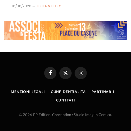
16/06/2026
GFCA VOLLEY
Facebook
X
Instagram
(Twitter)
MENZIONI LEGALI
CUNFIDENTIALITA
PARTINARII
CUNTTATI
© 2026 PP Edition. Conception : Studio Imag'In Corsica.