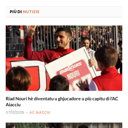
PIÙ DI
NUTIZIE
Riad Nouri hè diventatu u ghjucadore u più capitu di l’AC
Aiacciu
07/12/2025
AC AIACCIU