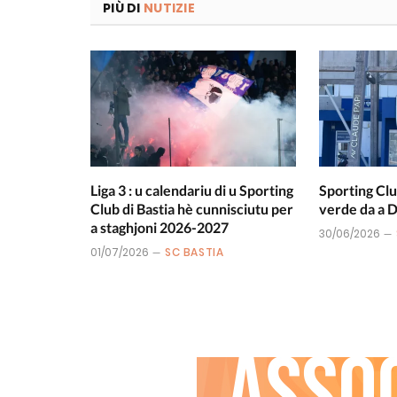
PIÙ DI
NUTIZIE
Liga 3 : u calendariu di u Sporting
Sporting Clu
Club di Bastia hè cunnisciutu per
verde da a
a staghjoni 2026-2027
30/06/2026
01/07/2026
SC BASTIA