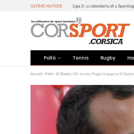
ULTIME NUTIZIE
Pallò
Tennis
Rugby
Ha
Accueil
»
Pallò
»
SC Bastia
»
N3 : Loulou Poggi s’engage au SC Bastia