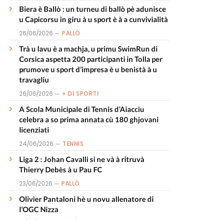
Biera è Ballò : un turneu di ballò pè adunisce
u Capicorsu in giru à u sport è à a cunvivialità
26/06/2026
PALLÒ
Trà u lavu è a machja, u primu SwimRun di
Corsica aspetta 200 participanti in Tolla per
prumove u sport d’impresa è u benistà à u
travagliu
26/06/2026
+ DI SPORTI
A Scola Municipale di Tennis d’Aiacciu
celebra a so prima annata cù 180 ghjovani
licenziati
24/06/2026
TENNIS
Liga 2 : Johan Cavalli si ne và à ritruvà
Thierry Debès à u Pau FC
23/06/2026
PALLÒ
Olivier Pantaloni hè u novu allenatore di
l’OGC Nizza