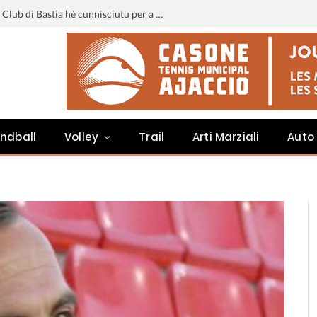
Liga 3 : u calendariu di u Sporting Club di Bastia hè cunnisciutu per a staghjoni 2026-2027
ndball
Volley
Trail
Arti Marziali
Auto