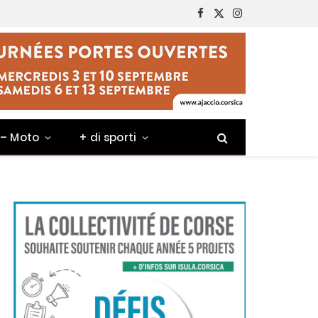
Facebook
X
Instagram
(Twitter)
 – Moto
+ di sporti