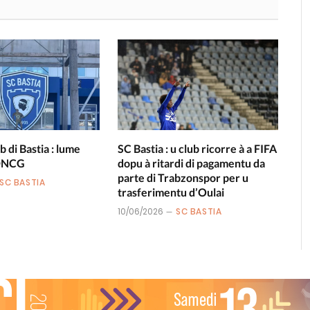
b di Bastia : lume
SC Bastia : u club ricorre à a FIFA
 DNCG
dopu à ritardi di pagamentu da
parte di Trabzonspor per u
SC BASTIA
trasferimentu d’Oulai
10/06/2026
SC BASTIA