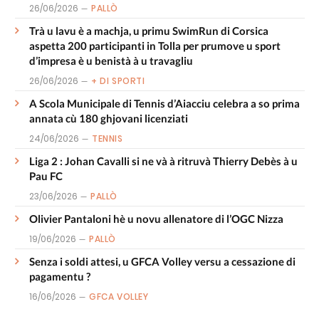
26/06/2026
PALLÒ
Trà u lavu è a machja, u primu SwimRun di Corsica
aspetta 200 participanti in Tolla per prumove u sport
d’impresa è u benistà à u travagliu
26/06/2026
+ DI SPORTI
A Scola Municipale di Tennis d’Aiacciu celebra a so prima
annata cù 180 ghjovani licenziati
24/06/2026
TENNIS
Liga 2 : Johan Cavalli si ne và à ritruvà Thierry Debès à u
Pau FC
23/06/2026
PALLÒ
Olivier Pantaloni hè u novu allenatore di l’OGC Nizza
19/06/2026
PALLÒ
Senza i soldi attesi, u GFCA Volley versu a cessazione di
pagamentu ?
16/06/2026
GFCA VOLLEY