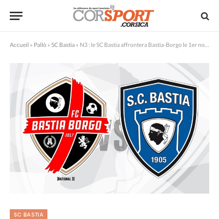
Accueil
»
Pallò
»
SC Bastia
»
N3 : le SC Bastia affrontera Bastia-Borgo le 1er novembre !
SC BASTIA