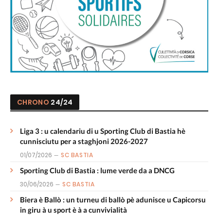
CHRONO
24/24
Liga 3 : u calendariu di u Sporting Club di Bastia hè
cunnisciutu per a staghjoni 2026-2027
01/07/2026
SC BASTIA
Sporting Club di Bastia : lume verde da a DNCG
30/06/2026
SC BASTIA
Biera è Ballò : un turneu di ballò pè adunisce u Capicorsu
in giru à u sport è à a cunvivialità