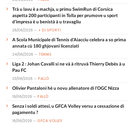
Trà u lavu è a machja, u primu SwimRun di Corsica
aspetta 200 participanti in Tolla per prumove u sport
d’impresa è u benistà à u travagliu
26/06/2026
+ DI SPORTI
A Scola Municipale di Tennis d’Aiacciu celebra a so prima
annata cù 180 ghjovani licenziati
24/06/2026
TENNIS
Liga 2 : Johan Cavalli si ne và à ritruvà Thierry Debès à u
Pau FC
23/06/2026
PALLÒ
Olivier Pantaloni hè u novu allenatore di l’OGC Nizza
19/06/2026
PALLÒ
Senza i soldi attesi, u GFCA Volley versu a cessazione di
pagamentu ?
16/06/2026
GFCA VOLLEY