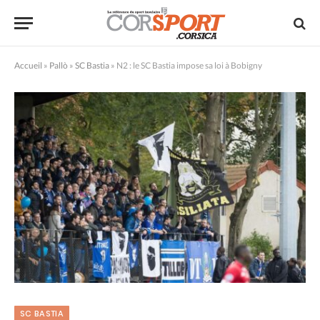
Accueil
»
Pallò
»
SC Bastia
»
N2 : le SC Bastia impose sa loi à Bobigny
SC BASTIA