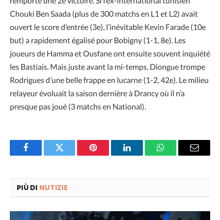
remporté une 2e victoire. Si l’ex-international tunisien
Chouki Ben Saada (plus de 300 matchs en L1 et L2) avait
ouvert le score d’entrée (3e), l’inévitable Kevin Farade (10e
but) a rapidement égalisé pour Bobigny (1-1, 8e). Les
joueurs de Hamma et Ousfane ont ensuite souvent inquiété
les Bastiais. Mais juste avant la mi-temps, Diongue trompe
Rodrigues d’une belle frappe en lucarne (1-2, 42e). Le milieu
relayeur évoluait la saison dernière à Drancy où il n’a
presque pas joué (3 matchs en National).
Facebook
Twitter
Pinterest
LinkedIn
WhatsApp
Email
PIÙ DI
NUTIZIE