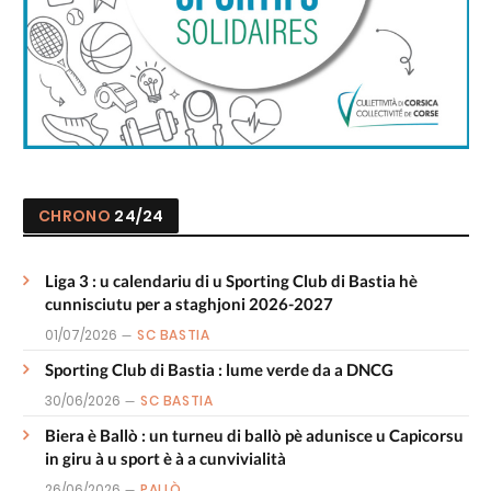
CHRONO
24/24
Liga 3 : u calendariu di u Sporting Club di Bastia hè
cunnisciutu per a staghjoni 2026-2027
01/07/2026
SC BASTIA
Sporting Club di Bastia : lume verde da a DNCG
30/06/2026
SC BASTIA
Biera è Ballò : un turneu di ballò pè adunisce u Capicorsu
in giru à u sport è à a cunvivialità
26/06/2026
PALLÒ