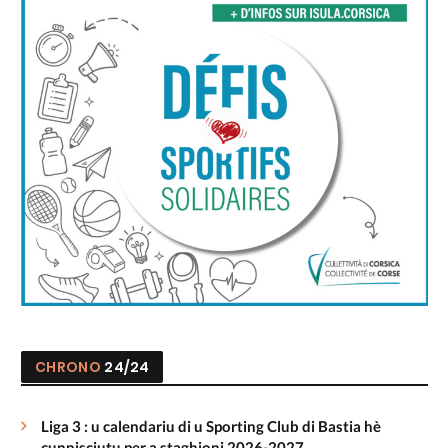
CHRONO
24/24
Liga 3 : u calendariu di u Sporting Club di Bastia hè
cunnisciutu per a staghjoni 2026-2027