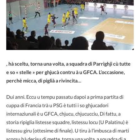
, hà sceltu, torna una volta, a squadra di Parrighji cù tutte
e so « stelle » per ghjucà contru à u GFCA. L’occasione,
perchè micca, di piglià a rivincita…
Dui anni. Eccu u tempu passatu dapoi a prima partita di
cuppa di Francia trà u PSG è tutti i so ghjucadori
internaziunali è u GFCA, chjucu, chjucucciu, Di fattu, a
storia ripiglia listesse squadre, listessu locu (U Palatinu) è
listessu giru (ottesime di finale). U tiru à l’imbusca di marti
scorsu hà decisu di mette, torna una volta, a squadra di a