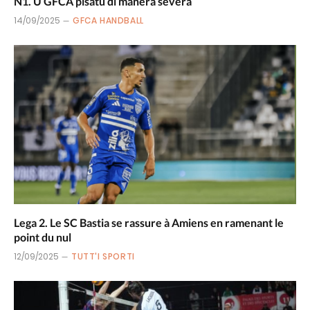
N1. U GFCA pisatu di manera severa
14/09/2025
GFCA HANDBALL
Lega 2. Le SC Bastia se rassure à Amiens en ramenant le
point du nul
12/09/2025
TUTT'I SPORTI