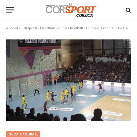
Accueil
»
+ di sporti
»
Handball
»
GFCA Handball
»
Cuppa di Francia: U GFCA ritruverà u PSG!
GFCA HANDBALL