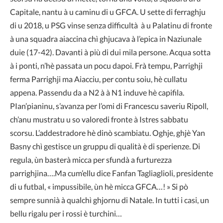
Capitale, nantu à u caminu di u GFCA. U sette di ferraghju
di u 2018, u PSG vinse senza difficultà à u Palatinu di fronte
à una squadra aiaccina chì ghjucava à l’epica in Naziunale
duie (17-42). Davanti à più di dui mila persone. Acqua sotta
à i ponti, n’hè passata un pocu dapoi. Frà tempu, Parrighji
ferma Parrighji ma Aiacciu, per contu soiu, hè cullatu
appena. Passendu da a N2 à à N1 induve hè capifila.
PIan’pianinu, s’avanza per l’omi di Francescu saveriu Ripoll,
ch’anu mustratu u so valoredi fronte à Istres sabbatu
scorsu. L’addestradore hè dinò scambiatu. Oghje, ghjè Yan
Basny chì gestisce un gruppu di qualità è di sperienze. Di
regula, ùn basterà micca per sfundà a furturezza
parrighjina….Ma cum’ellu dice Fanfan Tagliaglioli, presidente
di u futbal, « impussibile, ùn hè micca GFCA…! » Si pò
sempre sunnià à qualchì ghjornu di Natale. In tutti i casi, un
bellu rigalu per i rossi è turchini…