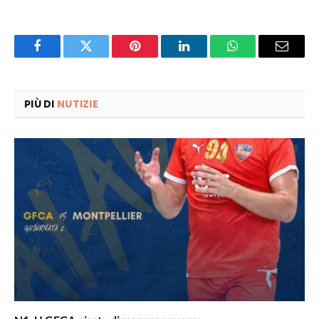
Facebook
Twitter
Pinterest
LinkedIn
WhatsApp
Email
PIÙ DI
NUTIZIE