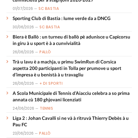
01/07/2026
SC BASTIA
Sporting Club di Bastia : lume verde da a DNCG
30/06/2026
SC BASTIA
Biera è Ballò : un turneu di ballò pè adunisce u Capicorsu
in giru à u sport è à a cunvivialità
26/06/2026
PALLÒ
Trà u lavu è a machja, u primu SwimRun di Corsica
aspetta 200 participanti in Tolla per prumove u sport
d’impresa è u benistà à u travagliu
26/06/2026
+ DI SPORTI
A Scola Municipale di Tennis d’Aiacciu celebra a so prima
annata cù 180 ghjovani licenziati
24/06/2026
TENNIS
Liga 2 : Johan Cavalli si ne và à ritruvà Thierry Debès à u
Pau FC
23/06/2026
PALLÒ