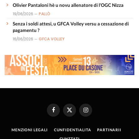
Olivier Pantaloni hè u novu allenatore di l’OGC Nizza
19/06/2026
PALLÒ
Senza i soldi attesi, u GFCA Volley versu a cessazione di
pagamentu ?
16/06/2026
GFCA VOLLEY
Facebook
X
Instagram
(Twitter)
MENZIONI LEGALI
CUNFIDENTIALITA
PARTINARII
CUNTTATI