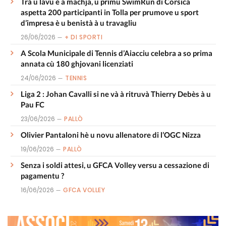
Trà u lavu è a machja, u primu SwimRun di Corsica
aspetta 200 participanti in Tolla per prumove u sport
d’impresa è u benistà à u travagliu
26/06/2026
+ DI SPORTI
A Scola Municipale di Tennis d’Aiacciu celebra a so prima
annata cù 180 ghjovani licenziati
24/06/2026
TENNIS
Liga 2 : Johan Cavalli si ne và à ritruvà Thierry Debès à u
Pau FC
23/06/2026
PALLÒ
Olivier Pantaloni hè u novu allenatore di l’OGC Nizza
19/06/2026
PALLÒ
Senza i soldi attesi, u GFCA Volley versu a cessazione di
pagamentu ?
16/06/2026
GFCA VOLLEY