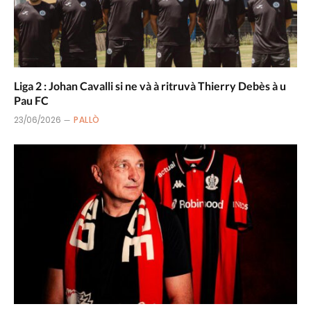
Liga 2 : Johan Cavalli si ne và à ritruvà Thierry Debès à u
Pau FC
23/06/2026
PALLÒ