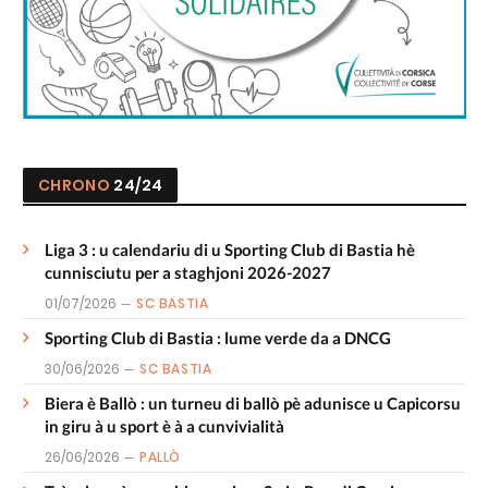
CHRONO
24/24
Liga 3 : u calendariu di u Sporting Club di Bastia hè
cunnisciutu per a staghjoni 2026-2027
01/07/2026
SC BASTIA
Sporting Club di Bastia : lume verde da a DNCG
30/06/2026
SC BASTIA
Biera è Ballò : un turneu di ballò pè adunisce u Capicorsu
in giru à u sport è à a cunvivialità
26/06/2026
PALLÒ