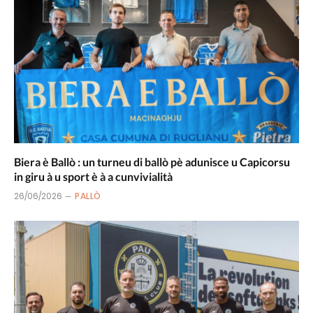
Biera è Ballò : un turneu di ballò pè adunisce u Capicorsu
in giru à u sport è à a cunvivialità
26/06/2026
PALLÒ