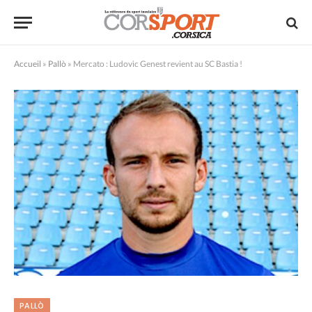
Accueil
»
Pallò
»
Mercato : Ludovic Genest revient au SC Bastia !
PALLÒ