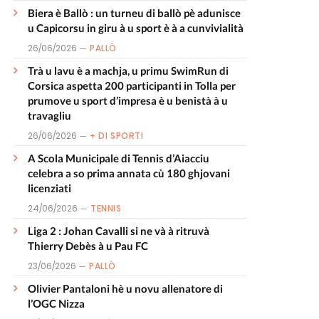
Biera è Ballò : un turneu di ballò pè adunisce
u Capicorsu in giru à u sport è à a cunvivialità
26/06/2026
PALLÒ
Trà u lavu è a machja, u primu SwimRun di
Corsica aspetta 200 participanti in Tolla per
prumove u sport d’impresa è u benistà à u
travagliu
26/06/2026
+ DI SPORTI
A Scola Municipale di Tennis d’Aiacciu
celebra a so prima annata cù 180 ghjovani
licenziati
24/06/2026
TENNIS
Liga 2 : Johan Cavalli si ne và à ritruvà
Thierry Debès à u Pau FC
23/06/2026
PALLÒ
Olivier Pantaloni hè u novu allenatore di
l’OGC Nizza