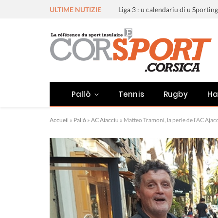
ULTIME NUTIZIE
Pallò
Tennis
Rugby
Ha
Accueil
»
Pallò
»
AC Aiacciu
»
Matteo Tramoni, la perle de l’AC Ajacc