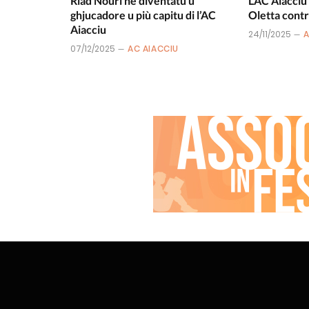
Riad Nouri hè diventatu u
L’AC Aiacciu
ghjucadore u più capitu di l’AC
Oletta contr
Aiacciu
24/11/2025
A
07/12/2025
AC AIACCIU