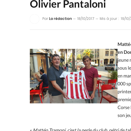
Olivier Pantaloni
Par
La rédaction
18/10/2017
Mis à jour :
19/10
Mattéo
en Dom
jeune m
sous le
en mar
000 sp
printe
premie
Corse 
son je
«
Mattéo Tramoni, c’est la perle du club, pétri de tal