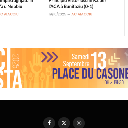
 impastughjatu in
Principiu vittoriosu in R2 per
’à u Nebbiu
l’ACA à Bunifaziu (0-1)
C AIACCIU
19/10/2025
AC AIACCIU
Facebook
X
Instagram