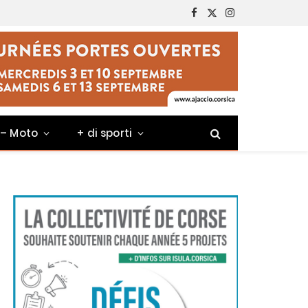
Facebook
X
Instagram
(Twitter)
 – Moto
+ di sporti