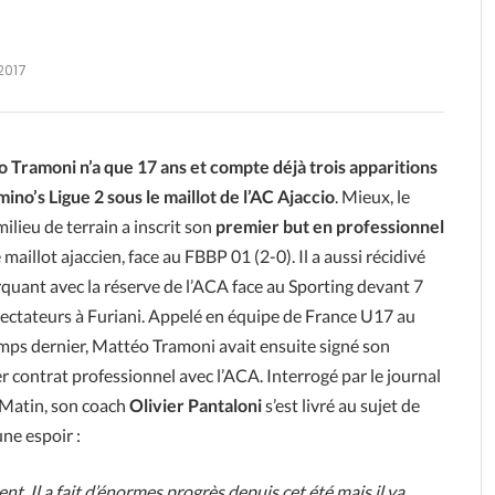
/2017
 Tramoni n’a que 17 ans et compte déjà trois apparitions
ino’s Ligue 2 sous le maillot de l’AC Ajaccio
. Mieux, le
ilieu de terrain a inscrit son
premier but en professionnel
 maillot ajaccien, face au FBBP 01 (2-0). Il a aussi récidivé
quant avec la réserve de l’ACA face au Sporting devant 7
ectateurs à Furiani. Appelé en équipe de France U17 au
mps dernier, Mattéo Tramoni avait ensuite signé son
r contrat professionnel avec l’ACA. Interrogé par le journal
Matin, son coach
Olivier Pantaloni
s’est livré au sujet de
une espoir :
ent. Il a fait d’énormes progrès depuis cet été mais il va