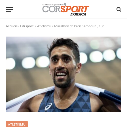
Accueil
»
+ di sporti
»
Atletismu
»
Marathon de Paris : Amdouni, 13e
ATLETISMU