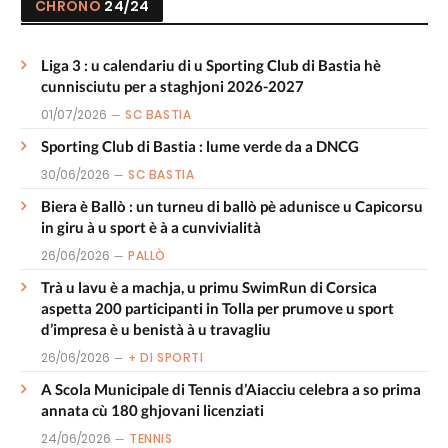
CHRONO
24/24
Liga 3 : u calendariu di u Sporting Club di Bastia hè
cunnisciutu per a staghjoni 2026-2027
01/07/2026
SC BASTIA
Sporting Club di Bastia : lume verde da a DNCG
30/06/2026
SC BASTIA
Biera è Ballò : un turneu di ballò pè adunisce u Capicorsu
in giru à u sport è à a cunvivialità
26/06/2026
PALLÒ
Trà u lavu è a machja, u primu SwimRun di Corsica
aspetta 200 participanti in Tolla per prumove u sport
d’impresa è u benistà à u travagliu
26/06/2026
+ DI SPORTI
A Scola Municipale di Tennis d’Aiacciu celebra a so prima
annata cù 180 ghjovani licenziati
24/06/2026
TENNIS