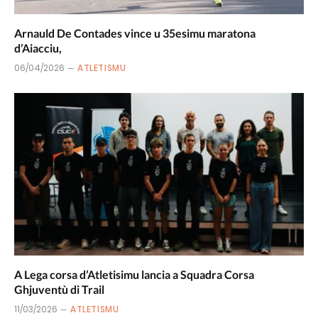
Arnauld De Contades vince u 35esimu maratona
d’Aiacciu,
06/04/2026
ATLETISMU
A Lega corsa d’Atletisimu lancia a Squadra Corsa
Ghjuventù di Trail
11/03/2026
ATLETISMU