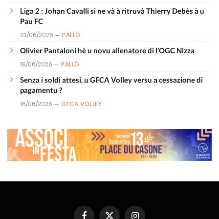
Liga 2 : Johan Cavalli si ne và à ritruvà Thierry Debès à u
Pau FC
23/06/2026
PALLÒ
Olivier Pantaloni hè u novu allenatore di l’OGC Nizza
19/06/2026
PALLÒ
Senza i soldi attesi, u GFCA Volley versu a cessazione di
pagamentu ?
16/06/2026
GFCA VOLLEY