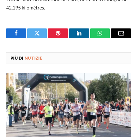
42,195 kilomètres.
Facebook
Twitter
Pinterest
LinkedIn
WhatsApp
Email
PIÙ DI
NUTIZIE