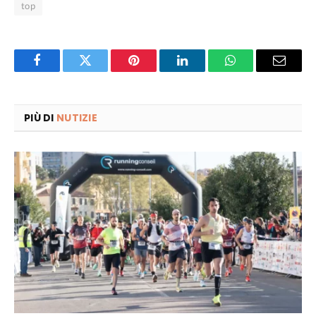
top
Facebook
Twitter
Pinterest
LinkedIn
WhatsApp
Email
PIÙ DI
NUTIZIE