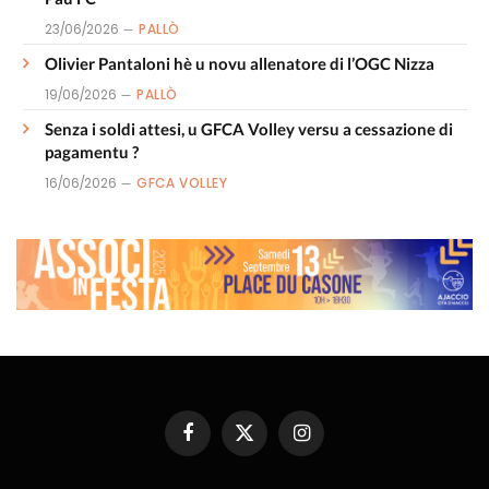
23/06/2026
PALLÒ
Olivier Pantaloni hè u novu allenatore di l’OGC Nizza
19/06/2026
PALLÒ
Senza i soldi attesi, u GFCA Volley versu a cessazione di
pagamentu ?
16/06/2026
GFCA VOLLEY
Facebook
X
Instagram
(Twitter)