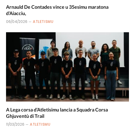
Arnauld De Contades vince u 35esimu maratona
d’Aiacciu,
06/04/2026
ATLETISMU
A Lega corsa d’Atletisimu lancia a Squadra Corsa
Ghjuventù di Trail
11/03/2026
ATLETISMU