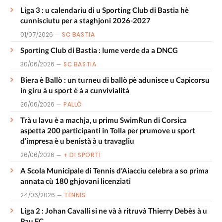
Liga 3 : u calendariu di u Sporting Club di Bastia hè
cunnisciutu per a staghjoni 2026-2027
01/07/2026
SC BASTIA
Sporting Club di Bastia : lume verde da a DNCG
30/06/2026
SC BASTIA
Biera è Ballò : un turneu di ballò pè adunisce u Capicorsu
in giru à u sport è à a cunvivialità
26/06/2026
PALLÒ
Trà u lavu è a machja, u primu SwimRun di Corsica
aspetta 200 participanti in Tolla per prumove u sport
d’impresa è u benistà à u travagliu
26/06/2026
+ DI SPORTI
A Scola Municipale di Tennis d’Aiacciu celebra a so prima
annata cù 180 ghjovani licenziati
24/06/2026
TENNIS
Liga 2 : Johan Cavalli si ne và à ritruvà Thierry Debès à u
Pau FC