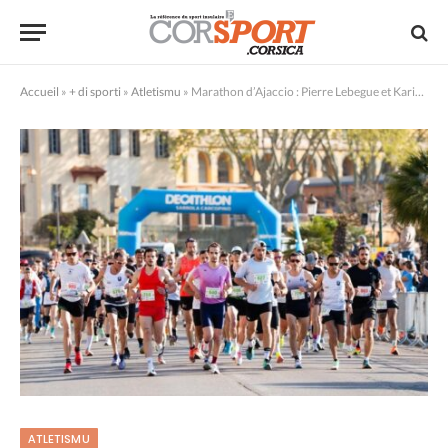
Accueil
»
+ di sporti
»
Atletismu
»
Marathon d’Ajaccio : Pierre Lebegue et Karine Gesnel victorieux
ATLETISMU