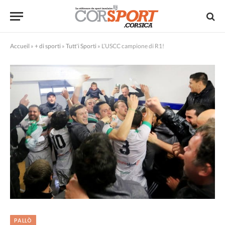
Accueil
»
+ di sporti
»
Tutt'i Sporti
»
L’USCC campione di R1!
PALLÒ