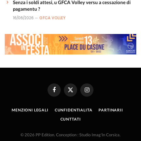
Senza i soldi attesi, u GFCA Volley versu a cessazione di
pagamentu ?
16/06/2026
GFCA VOLLEY
Facebook
X
Instagram
(Twitter)
MENZIONI LEGALI
CUNFIDENTIALITA
PARTINARII
CUNTTATI
© 2026 PP Edition. Conception : Studio Imag'In Corsica.