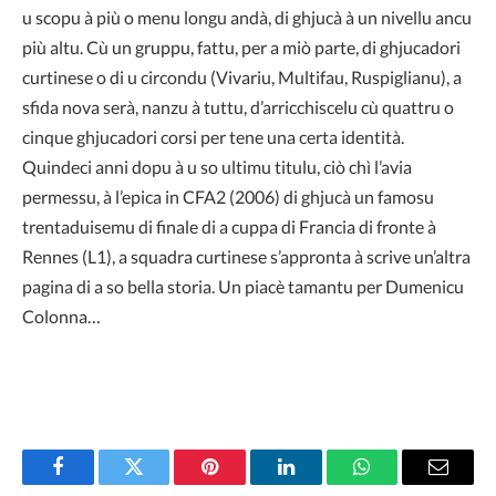
u scopu à più o menu longu andà, di ghjucà à un nivellu ancu
più altu. Cù un gruppu, fattu, per a miò parte, di ghjucadori
curtinese o di u circondu (Vivariu, Multifau, Ruspiglianu), a
sfida nova serà, nanzu à tuttu, d’arricchiscelu cù quattru o
cinque ghjucadori corsi per tene una certa identità.
Quindeci anni dopu à u so ultimu titulu, ciò chì l’avia
permessu, à l’epica in CFA2 (2006) di ghjucà un famosu
trentaduisemu di finale di a cuppa di Francia di fronte à
Rennes (L1), a squadra curtinese s’appronta à scrive un’altra
pagina di a so bella storia. Un piacè tamantu per Dumenicu
Colonna…
Facebook
Twitter
Pinterest
LinkedIn
WhatsApp
Email