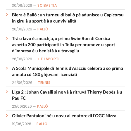
30/06/2026
SC BASTIA
Biera è Ballò : un turneu di ballò pè adunisce u Capicorsu
in giru à u sport è à a cunvivialità
26/06/2026
PALLÒ
Trà u lavu è a machja, u primu SwimRun di Corsica
aspetta 200 participanti in Tolla per prumove u sport
d’impresa è u benistà à u travagliu
26/06/2026
+ DI SPORTI
A Scola Municipale di Tennis d’Aiacciu celebra a so prima
annata cù 180 ghjovani licenziati
24/06/2026
TENNIS
Liga 2 : Johan Cavalli si ne và à ritruvà Thierry Debès à u
Pau FC
23/06/2026
PALLÒ
Olivier Pantaloni hè u novu allenatore di l’OGC Nizza
19/06/2026
PALLÒ