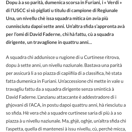
Dopu à a so parità, dumenica scorsa in Furiani, i « Verdi »
di l’USCC si sò pigliati u titulu di campione di Regiunale
Una, un nivellu chè issa squadra mitica ùn avia più
cunnisciutu dapoi sette anni. Un’altra sfida s’appronta avà
per l’omi di David Faderne, chì hà fattu, cù a squadra
dirigente, un travaglione in quattru anni…
A squadra chì addunisce u rugione di u Curtinese ritrova,
dopu à sette anni, un nivellu naziunale. Bastava una parità
per assicurà li a so piazza di capiifila di a classifica, hè stata
fatta dumenica in Furiani. Un’accessione chì mette in vale u
travagliu fattu da a squadra dirigente senza sminticà à
David Faderne. L’anzianu attaccante è addestradore di i
ghjovani di l’ACA, in postu dapoi quattru anni, hà riesciutu a
so sfida. Hè vera chè a squadre curtinese saria di più à a so
piazza à u nivellu naziunale. Ma, ghjè, oghje, un’altra sfida chì
l’aspetta, quella di mantenesi à issu nivellu, cù, perchè micca,