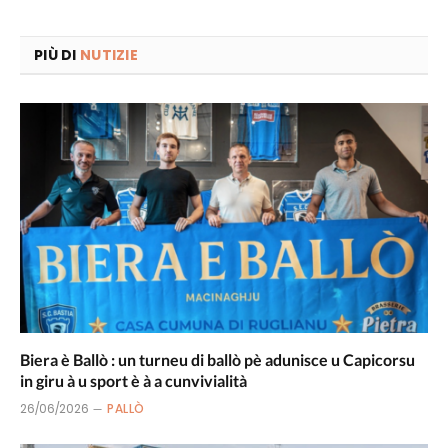
PIÙ DI
NUTIZIE
Biera è Ballò : un turneu di ballò pè adunisce u Capicorsu
in giru à u sport è à a cunvivialità
26/06/2026
PALLÒ