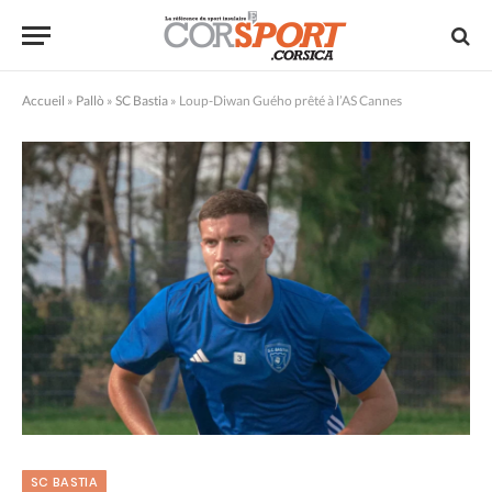
Accueil
»
Pallò
»
SC Bastia
»
Loup-Diwan Guého prêté à l’AS Cannes
SC BASTIA