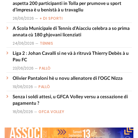
aspetta 200 participanti in Tolla per prumove u sport
d’impresa è u benistà à u travagliu
26/06/2026
+ DI SPORTI
A Scola Municipale di Tennis d’Aiacciu celebra a so prima
annata cù 180 ghjovani licenziati
24/06/2026
TENNIS
Liga 2 : Johan Cavalli si ne và à ritruvà Thierry Debès à u
Pau FC
23/06/2026
PALLÒ
Olivier Pantaloni hè u novu allenatore di l’OGC Nizza
19/06/2026
PALLÒ
Senza i soldi attesi, u GFCA Volley versu a cessazione di
pagamentu ?
16/06/2026
GFCA VOLLEY