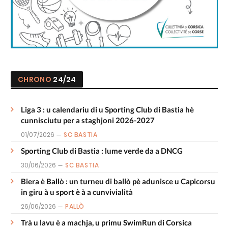
CHRONO
24/24
Liga 3 : u calendariu di u Sporting Club di Bastia hè
cunnisciutu per a staghjoni 2026-2027
01/07/2026
SC BASTIA
Sporting Club di Bastia : lume verde da a DNCG
30/06/2026
SC BASTIA
Biera è Ballò : un turneu di ballò pè adunisce u Capicorsu
in giru à u sport è à a cunvivialità
26/06/2026
PALLÒ
Trà u lavu è a machja, u primu SwimRun di Corsica