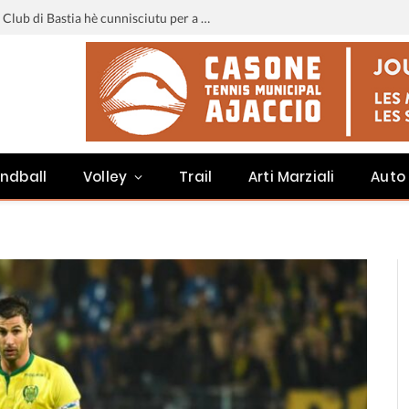
Liga 3 : u calendariu di u Sporting Club di Bastia hè cunnisciutu per a staghjoni 2026-2027
ndball
Volley
Trail
Arti Marziali
Auto