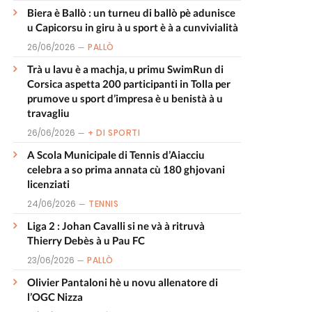
Biera è Ballò : un turneu di ballò pè adunisce
u Capicorsu in giru à u sport è à a cunvivialità
26/06/2026
PALLÒ
Trà u lavu è a machja, u primu SwimRun di
Corsica aspetta 200 participanti in Tolla per
prumove u sport d’impresa è u benistà à u
travagliu
26/06/2026
+ DI SPORTI
A Scola Municipale di Tennis d’Aiacciu
celebra a so prima annata cù 180 ghjovani
licenziati
24/06/2026
TENNIS
Liga 2 : Johan Cavalli si ne và à ritruvà
Thierry Debès à u Pau FC
23/06/2026
PALLÒ
Olivier Pantaloni hè u novu allenatore di
l’OGC Nizza