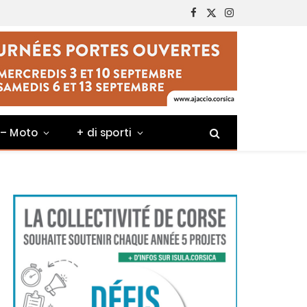
Facebook
X
Instagram
(Twitter)
 – Moto
+ di sporti