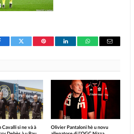
Facebook
Twitter
Pinterest
LinkedIn
WhatsApp
Email
n Cavalli si ne và à
Olivier Pantaloni hè u novu
rry Debès à u Pau
allenatore di l’OGC Nizza