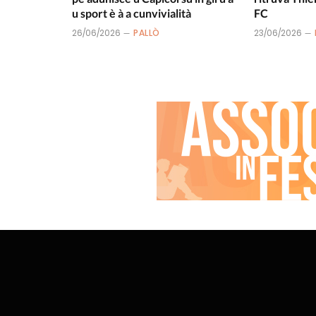
u sport è à a cunvivialità
FC
26/06/2026
PALLÒ
23/06/2026