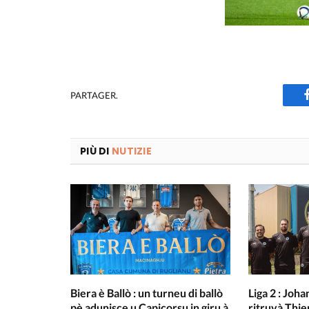
PARTAGER.
PIÙ DI
NUTIZIE
Biera è Ballò : un turneu di ballò
Liga 2 : Joha
pè adunisce u Capicorsu in giru à
ritruvà Thie