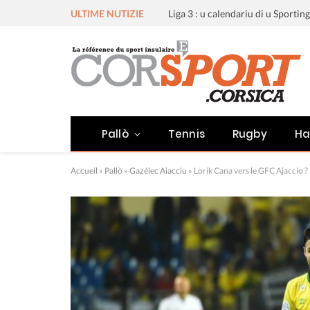
ULTIME NUTIZIE
Pallò
Tennis
Rugby
Ha
Accueil
»
Pallò
»
Gazélec Aiacciu
»
Lorik Cana vers le GFC Ajaccio ?